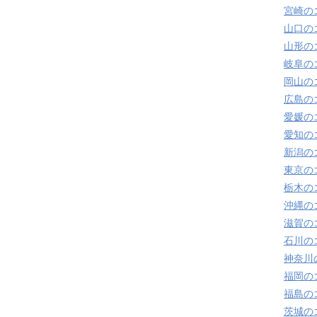
宮崎の
山口の
山形の
岐阜の
岡山の
広島の
愛媛の
愛知の
新潟の
東京の
栃木の
沖縄の
滋賀の
石川の
神奈川
福岡の
福島の
茨城の