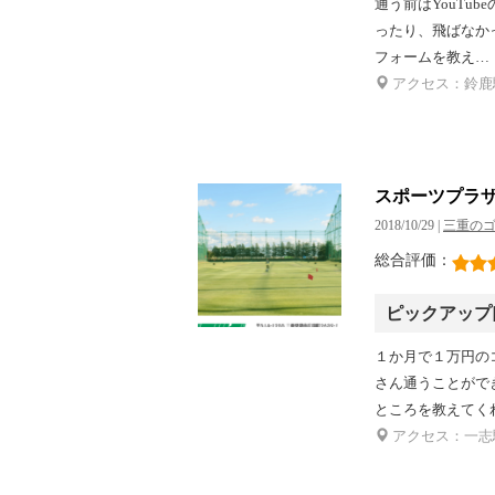
通う前はYouTu
ったり、飛ばなか
フォームを教え…
アクセス：鈴鹿駅
スポーツプラ
2018/10/29 |
三重の
総合評価：
ピックアップ
１か月で１万円の
さん通うことがで
ところを教えてく
アクセス：一志駅