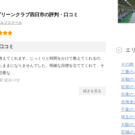
グリーンクラブ四日市の評判・口コミ
ゴルフスクール
口コミ
エ
教えてくれます。じっくりと時間をかけて教えてくれるの
その他
たままになりませんでした。明確な目標を立ててくれて、そ
三重の
必要な…
京都の
 徒歩12分
佐賀の
続きを見る
兵庫の
北海道
千葉の
埼玉の
大阪の
宮城の