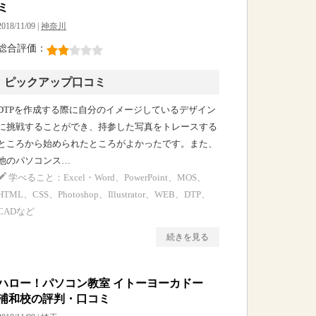
ミ
2018/11/09 |
神奈川
総合評価：
ピックアップ口コミ
DTPを作成する際に自分のイメージしているデザイン
に挑戦することができ、持参した写真をトレースする
ところから始められたところがよかったです。また、
他のパソコンス…
学べること：Excel・Word、PowerPoint、MOS、
HTML、CSS、Photoshop、Illustrator、WEB、DTP、
CADなど
続きを見る
ハロー！パソコン教室 イトーヨーカドー
浦和校の評判・口コミ