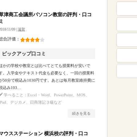
草津商工会議所パソコン教室の評判・口コ
ミ
2018/11/09 |
滋賀
総合評価：
ピックアップ口コミ
ほかの学校や教室とは比べてとても授業料が安いで
す。入学金やテキスト代金も必要なく、一回の授業料
が50分で税込み1030円です。あとは毎月教室維持費に
税込み103…
学べること：Excel・Word、PowerPoint、MOS、
iPad、デジカメ、日商簿記３級など
続きを見る
マウスステーション 横浜校の評判・口コ