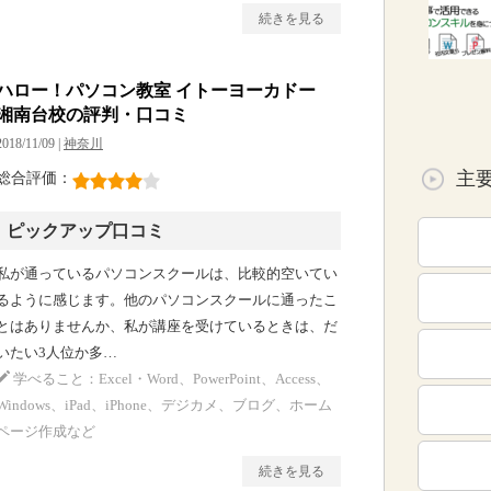
続きを見る
ハロー！パソコン教室 イトーヨーカドー
湘南台校の評判・口コミ
2018/11/09 |
神奈川
主
総合評価：
ピックアップ口コミ
私が通っているパソコンスクールは、比較的空いてい
るように感じます。他のパソコンスクールに通ったこ
とはありませんか、私が講座を受けているときは、だ
いたい3人位か多…
学べること：Excel・Word、PowerPoint、Access、
Windows、iPad、iPhone、デジカメ、ブログ、ホーム
ページ作成など
続きを見る