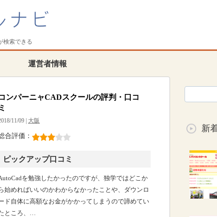
が検索できる
運営者情報
コンパーニャCADスクールの評判・口コ
ミ
2018/11/09 |
大阪
新
総合評価：
ピックアップ口コミ
AutoCadを勉強したかったのですが、独学ではどこか
ら始めればいいのかわからなかったことや、ダウンロ
ード自体に高額なお金がかかってしまうので諦めてい
たところ、…