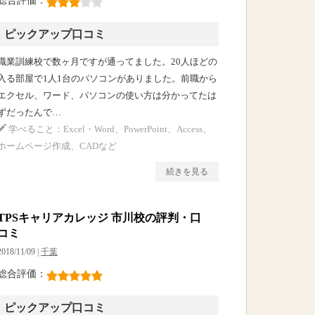
総合評価：
ピックアップ口コミ
職業訓練校で数ヶ月ですが通ってました。20人ほどの
入る部屋で1人1台のパソコンがありました。前職から
エクセル、ワード、パソコンの使い方は分かってたは
ずだったんで…
学べること：Excel・Word、PowerPoint、Access、
ホームページ作成、CADなど
続きを見る
TPSキャリアカレッジ 市川校の評判・口
コミ
2018/11/09 |
千葉
総合評価：
ピックアップ口コミ