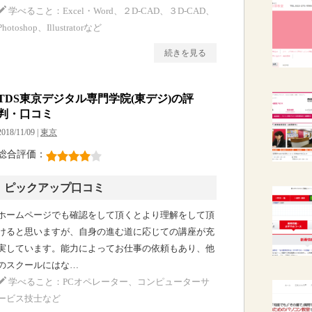
学べること：Excel・Word、２D-CAD、３D-CAD、
Photoshop、Illustratorなど
続きを見る
TDS東京デジタル専門学院(東デジ)の評
判・口コミ
2018/11/09 |
東京
総合評価：
ピックアップ口コミ
ホームページでも確認をして頂くとより理解をして頂
けると思いますが、自身の進む道に応じての講座が充
実しています。能力によってお仕事の依頼もあり、他
のスクールにはな…
学べること：PCオペレーター、コンピューターサ
ービス技士など