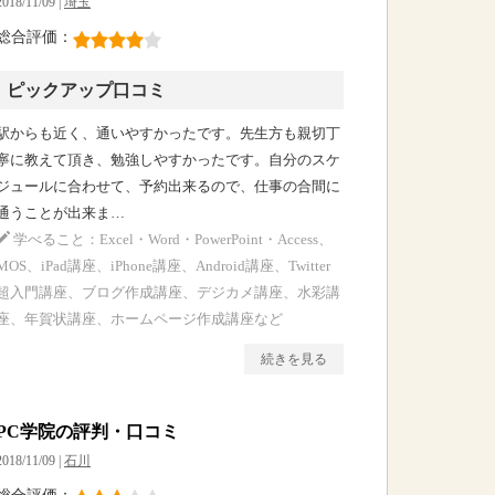
2018/11/09 |
埼玉
総合評価：
ピックアップ口コミ
駅からも近く、通いやすかったです。先生方も親切丁
寧に教えて頂き、勉強しやすかったです。自分のスケ
ジュールに合わせて、予約出来るので、仕事の合間に
通うことが出来ま…
学べること：Excel・Word・PowerPoint・Access、
MOS、iPad講座、iPhone講座、Android講座、Twitter
超入門講座、ブログ作成講座、デジカメ講座、水彩講
座、年賀状講座、ホームページ作成講座など
続きを見る
PC学院の評判・口コミ
2018/11/09 |
石川