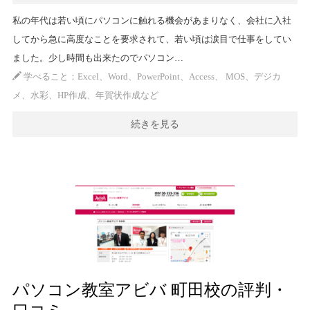
私の年代は若い頃にパソコンに触れる機会があまりなく、会社に入社
してから急に高度なことを要求されて、若い頃は涙目で仕事をしてい
ました。少し時間も出来たのでパソコン…
学べること：Excel、Word、PowerPoint、Access、 MOS、デジカ
メ、水彩、HP作成、年賀状作成など
続きを見る
パソコン教室アビバ 町田校の評判・