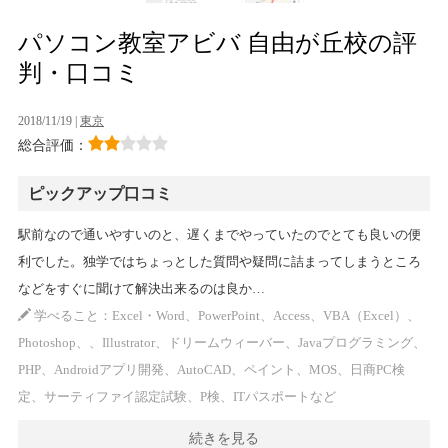
パソコン教室アビバ 自由が丘校の評
判・口コミ
2018/11/19 |
東京
総合評価：
ピックアップ口コミ
駅前なので通いやすいのと、遅くまでやっていたのでとても良いの便
利でした。独学ではちょっとした質問や疑問に詰まってしまうところ
などをすぐに聞けて解決出来るのは良か…
学べること：Excel・Word、PowerPoint、Access、VBA（Excel）、
Photoshop、、Illustrator、ドリームウィーバー、Javaプログラミング、
PHP、Androidアプリ開発、AutoCAD、ペイント、MOS、日商PC検
定、サーティファイ認定試験、P検、ITパスポートなど
続きを見る