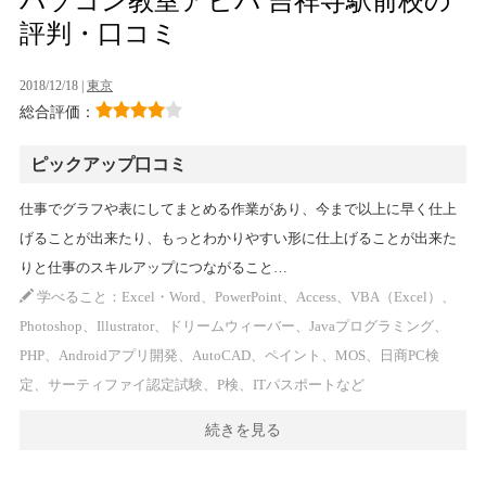
パソコン教室アビバ 吉祥寺駅前校の
評判・口コミ
2018/12/18 |
東京
総合評価：
ピックアップ口コミ
仕事でグラフや表にしてまとめる作業があり、今まで以上に早く仕上
げることが出来たり、もっとわかりやすい形に仕上げることが出来た
りと仕事のスキルアップにつながること…
学べること：Excel・Word、PowerPoint、Access、VBA（Excel）、
Photoshop、Illustrator、ドリームウィーバー、Javaプログラミング、
PHP、Androidアプリ開発、AutoCAD、ペイント、MOS、日商PC検
定、サーティファイ認定試験、P検、ITパスポートなど
続きを見る