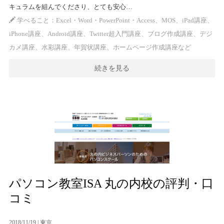
キュラムを組んでくださり、とても安心…
学べること：Excel・Word・PowerPoint・Access、MOS、iPad講座、
iPhone講座、Android講座、Twitter超入門講座、ブログ作成講座、デジ
カメ講座、水彩講座、年賀状講座、ホームページ作成講座など
続きを見る
パソコン教室ISA 丸の内校の評判・口
コミ
2018/11/19 |
東京