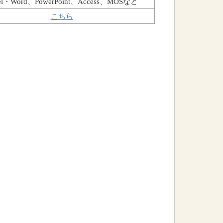
el・Word、PowerPoint、Access、MOSなど
こちら