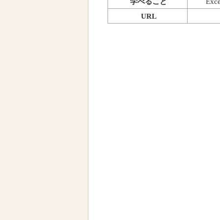
学べること
Exc
URL