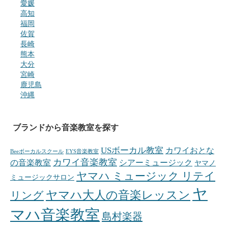
愛媛
高知
福岡
佐賀
長崎
熊本
大分
宮崎
鹿児島
沖縄
ブランドから音楽教室を探す
USボーカル教室
カワイおとな
Beeボーカルスクール
EYS音楽教室
カワイ音楽教室
の音楽教室
シアーミュージック
ヤマノ
ヤマハ ミュージック リテイ
ミュージックサロン
ヤ
ヤマハ大人の音楽レッスン
リング
マハ音楽教室
島村楽器