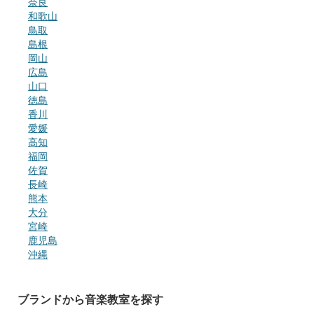
奈良
和歌山
鳥取
島根
岡山
広島
山口
徳島
香川
愛媛
高知
福岡
佐賀
長崎
熊本
大分
宮崎
鹿児島
沖縄
ブランドから音楽教室を探す