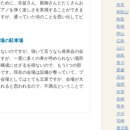
つために、生徒さん、親御さんとたくさんお
奈良
ピアノを弾く楽しさを実感することができま
和歌山
ますが、通っていた頃のことを思い出してピ
鳥取
島根
岡山
場の駐車場
広島
山口
はないのですが、強いて言うなら発表会の会
徳島
ますが、一度に多くの車が停められない場所
香川
構成にせざるを得ないので、もう1つの部
愛媛
いです。現在の会場は設備が整っていて、プ
高知
奏会場としてはとても立派ですが、会場が大
福岡
されると思われるので、不満点ということで
佐賀
長崎
熊本
大分
宮崎
鹿児島