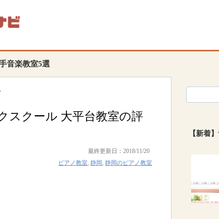
手音楽教室5選
>
クスクール 大平台教室の評
【新着】
最終更新日：2018/11/20
ピアノ教室
,
静岡
,
静岡のピアノ教室