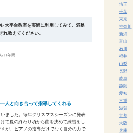
埼玉
千葉
東京
ール 大平台教室を実際に利用してみて、満足
神奈川
ぞれ教えてください。
新潟
富山
石川
ら11年間
福井
山梨
長野
岐阜
静岡
愛知
三重
一人と向き合って指導してくれる
滋賀
ていました。毎年クリスマスシーズンに発表
京都
向けて夏の終わり頃から曲を決めて練習をし
大阪
ですが、ピアノの指導だけでなく自分の力で
兵庫