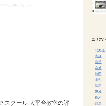
公式HPより引用しております
エリアか
北海道
青森
岩手
宮城
秋田
山形
福島
茨城
栃木
クスクール 大平台教室の評
群馬