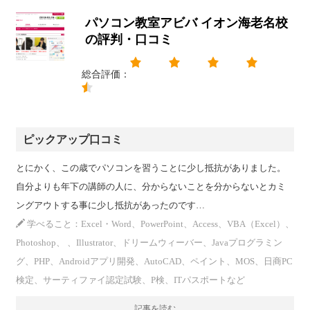
パソコン教室アビバ イオン海老名校
の評判・口コミ
総合評価：
ピックアップ口コミ
とにかく、この歳でパソコンを習うことに少し抵抗がありました。
自分よりも年下の講師の人に、分からないことを分からないとカミ
ングアウトする事に少し抵抗があったのです…
学べること：Excel・Word、PowerPoint、Access、VBA（Excel）、
Photoshop、 、Illustrator、ドリームウィーバー、Javaプログラミン
グ、PHP、Androidアプリ開発、AutoCAD、ペイント、MOS、日商PC
検定、サーティファイ認定試験、P検、ITパスポートなど
記事を読む