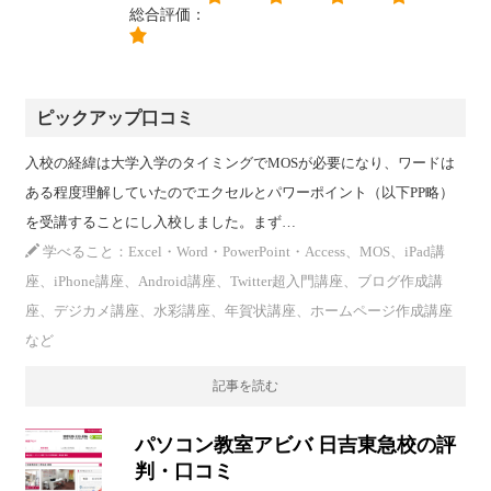
総合評価：
ピックアップ口コミ
入校の経緯は大学入学のタイミングでMOSが必要になり、ワードは
ある程度理解していたのでエクセルとパワーポイント（以下PP略）
を受講することにし入校しました。まず…
学べること：Excel・Word・PowerPoint・Access、MOS、iPad講
座、iPhone講座、Android講座、Twitter超入門講座、ブログ作成講
座、デジカメ講座、水彩講座、年賀状講座、ホームページ作成講座
など
記事を読む
パソコン教室アビバ 日吉東急校の評
判・口コミ