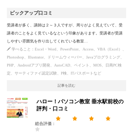
ピックアップ口コミ
受講者が多く、講師は２～３人ですが、周りがよく見えていて、受
講者のことをよく見ているなという印象があります。受講者が受講
しやすい雰囲気を作り出してくれている教室…
学べること：Excel・Word、PowerPoint、Access、VBA（Excel）、
Photoshop、Illustrator、ドリームウィーバー、Javaプログラミング、
PHP、Androidアプリ開発、AutoCAD、ペイント、MOS、日商PC検
定、サーティファイ認定試験、P検、ITパスポートなど
記事を読む
ハロー！パソコン教室 垂水駅前校の
評判・口コミ
総合評価：