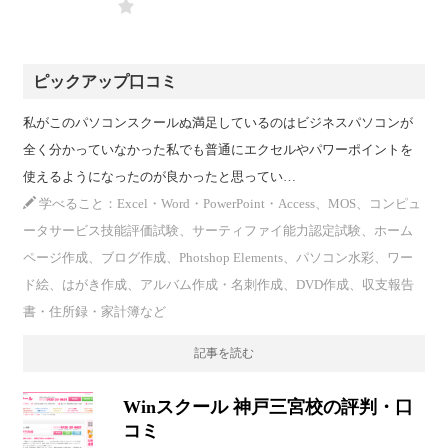
ピックアップ口コミ
私がこのパソコンスクールぬ満足しているのはビジネスパソコンが
全く分かっていなかった私でも普通にエクセルやパワーポイントを
使えるようになったのが良かったと思ってい…
学べること：Excel・Word・PowerPoint・Access、MOS、コンピュ
ータサービス技能評価試験、サーティファイ能力認定試験、ホーム
ページ作成、ブログ作成、Photshop Elements、パソコン水彩、ワー
ド絵、はがき作成、アルバム作成・名刺作成、DVD作成、収支報告
書・住所録・家計簿など
記事を読む
Winスクール 神戸三宮校の評判・口
コミ