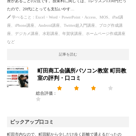
座があることの2点です。授業料に関しては、1レッスン1350円だっ
たので、20代にとっても支払いやす…
学べること：Excel・Word・PowerPoint・Access、MOS、iPad講
座、iPhone講座、Android講座、Twitter超入門講座、ブログ作成講
座、デジカメ講座、水彩講座、年賀状講座、ホームページ作成講座
など
記事を読む
町田商工会議所パソコン教室 町田教
室の評判・口コミ
総合評価：
ピックアップ口コミ
町田市内なので、町田駅から少しだけ歩く距離で通えるだったの