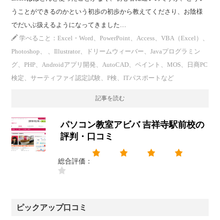
うことができるのかという初歩の初歩から教えてくださり、お陰様
でだいぶ扱えるようになってきました…
学べること：Excel・Word、PowerPoint、Access、VBA（Excel）、
Photoshop、 、Illustrator、ドリームウィーバー、Javaプログラミン
グ、PHP、Androidアプリ開発、AutoCAD、ペイント、MOS、日商PC
検定、サーティファイ認定試験、P検、ITパスポートなど
記事を読む
パソコン教室アビバ 吉祥寺駅前校の
評判・口コミ
総合評価：
ピックアップ口コミ