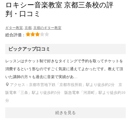
ロキシー音楽教室 京都三条校の評
判・口コミ
ギター教室
,
京都
,
京都のギター教室
総合評価：
ピックアップ口コミ
レッスンはチケット制で好きなタイミングで予約を取ってチケットを
消費するという形なのですごく気楽に通えてよかったです。教えて頂
いた講師の方々も過去に音楽で実績があ…
アクセス：京都市営地下鉄「京都市役所前」駅より徒歩約2分 京
阪電車「三条」駅より徒歩約5分 阪急電車「河原町」駅より徒歩約10
分
続きを見る