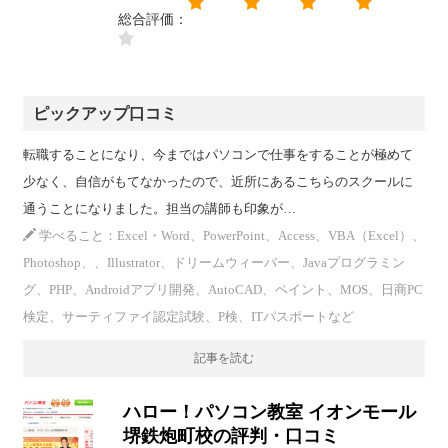
総合評価：
ピックアップ口コミ
転職することになり、今まではパソコンで仕事をすることが極めて
少なく、自信がもてなかったので、近所にあるこちらのスクールに
通うことになりました。担当の講師も印象が…
学べること：Excel・Word、PowerPoint、Access、VBA（Excel）、
Photoshop、、Illustrator、ドリームウィーバー、Javaプログラミン
グ、PHP、Androidアプリ開発、AutoCAD、ペイント、MOS、日商PC
検定、サーティファイ認定試験、P検、ITパスポートなど
記事を読む
ハロー！パソコン教室 イオンモール
堺鉄炮町校の評判・口コミ