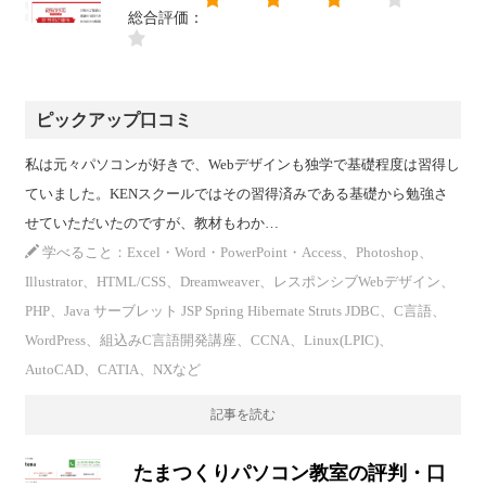
総合評価：
ピックアップ口コミ
私は元々パソコンが好きで、Webデザインも独学で基礎程度は習得し
ていました。KENスクールではその習得済みである基礎から勉強さ
せていただいたのですが、教材もわか…
学べること：Excel・Word・PowerPoint・Access、Photoshop、
Illustrator、HTML/CSS、Dreamweaver、レスポンシブWebデザイン、
PHP、Java サーブレット JSP Spring Hibernate Struts JDBC、C言語、
WordPress、組込みC言語開発講座、CCNA、Linux(LPIC)、
AutoCAD、CATIA、NXなど
記事を読む
たまつくりパソコン教室の評判・口