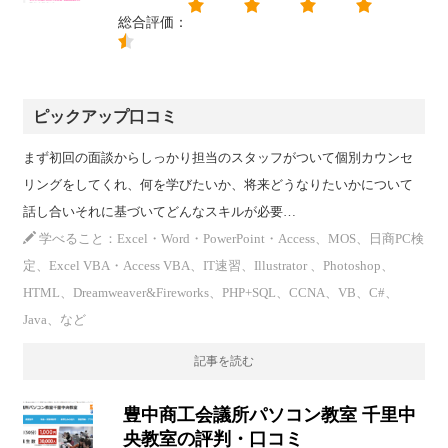
総合評価：
ピックアップ口コミ
まず初回の面談からしっかり担当のスタッフがついて個別カウンセ
リングをしてくれ、何を学びたいか、将来どうなりたいかについて
話し合いそれに基づいてどんなスキルが必要…
学べること：Excel・Word・PowerPoint・Access、MOS、日商PC検
定、Excel VBA・Access VBA、IT速習、Illustrator 、Photoshop、
HTML、Dreamweaver&Fireworks、PHP+SQL、CCNA、VB、C#、
Java、など
記事を読む
豊中商工会議所パソコン教室 千里中
央教室の評判・口コミ