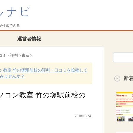
が検索できる
運営者情報
コミ・評判
>
東京
>
ン教室 竹の塚駅前校の評判・口コミを投稿して
みませんか？
新
ソコン教室 竹の塚駅前校の
2018/10/24