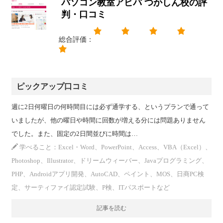
パソコン教室アビバ つかしん校の評
判・口コミ
総合評価：
ピックアップ口コミ
週に2日何曜日の何時間目には必ず通学する、というプランで通って
いましたが、他の曜日や時間に回数が増える分には問題ありません
でした。また、固定の2日間並びに時間は…
学べること：Excel・Word、PowerPoint、Access、VBA（Excel）、
Photoshop、Illustrator、ドリームウィーバー、Javaプログラミング、
PHP、Androidアプリ開発、AutoCAD、ペイント、MOS、日商PC検
定、サーティファイ認定試験、P検、ITパスポートなど
記事を読む