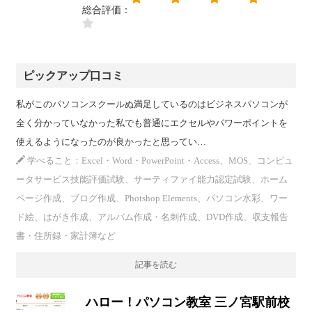
総合評価：
ピックアップ口コミ
私がこのパソコンスクールぬ満足しているのはビジネスパソコンが
全く分かっていなかった私でも普通にエクセルやパワーポイントを
使えるようになったのが良かったと思ってい…
学べること：Excel・Word・PowerPoint・Access、MOS、コンピュ
ータサービス技能評価試験、サーティファイ能力認定試験、ホーム
ページ作成、ブログ作成、Photshop Elements、パソコン水彩、ワー
ド絵、はがき作成、アルバム作成・名刺作成、DVD作成、収支報告
書・住所録・家計簿など
記事を読む
ハロー！パソコン教室 三ノ宮駅前校