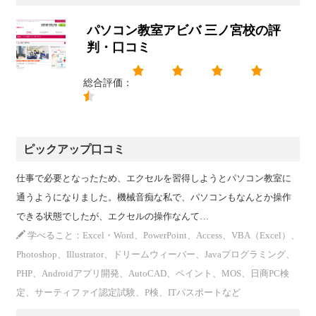
パソコン教室アビバ 三ノ宮校の評
判・口コミ
総合評価：
ピックアップ口コミ
仕事で必要となったため、エクセルを習得しようとパソコン教室に
通うようになりました。機械音痴な私で、パソコンもなんとか操作
できる状態でしたが、エクセルの操作なんて…
学べること：Excel・Word、PowerPoint、Access、VBA（Excel）、
Photoshop、Illustrator、ドリームウィーバー、Javaプログラミング、
PHP、Androidアプリ開発、AutoCAD、ペイント、MOS、日商PC検
定、サーティファイ認定試験、P検、ITパスポートなど