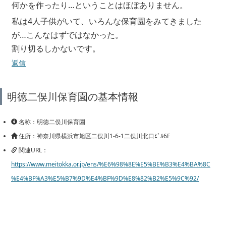
何かを作ったり…ということはほぼありません。
私は4人子供がいて、いろんな保育園をみてきました
が…こんなはずではなかった。
割り切るしかないです。
返信
明徳二俣川保育園の基本情報
名称：明徳二俣川保育園
住所：神奈川県横浜市旭区二俣川1-6-1二俣川北口ﾋﾞﾙ6F
関連URL：
https://www.meitokka.or.jp/ens/%E6%98%8E%E5%BE%B3%E4%BA%8C
%E4%BF%A3%E5%B7%9D%E4%BF%9D%E8%82%B2%E5%9C%92/