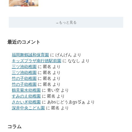
→もっと見る
最近のコメント
福岡舞鶴誠和保育園
に
げんげん
より
キッズプラザ南行徳駅前園
に
ななし
より
三ツ池幼稚園
に
匿名
より
三ツ池幼稚園
に
匿名
より
竹の子幼稚園
に
匿名
より
竹の子幼稚園
に
匿名
より
鶴見菊水幼稚園
に
青い空
より
すみのえ幼稚園
に
匿名
より
さかいぎ幼稚園
に
あbsじどうゑgsゔぁ
より
深井中央こども園
に
匿名
より
コラム