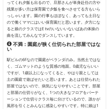
ってくれ夕飯も出るので、旦那さんが単身赴任の方や
残業が多い方は保育園で夕飯を食べさせてる方もいら
っしゃいます。園の行事もほぼなく、あっても土日な
ので働くママにはいい保育園だと思います。夕方にな
ると娘のクラスではE tvのいないいないばあの体操の
曲を流してみんなでダンスしています。
不満：園庭が狭く仕切られた部屋ではな
い
駅ビルの6Fなので園庭がベランダのみ。当然土ではな
く、ゴムマットのような質感の地面。0歳児ならいい
ですが、1歳以上になってくると、やはり親としては
土の園庭で遊ばせたいと思います。あとは仕切られた
部屋ではないので、病気になりやすいことです。部屋
と部屋の仕切りがなく、1つの大きなフロアをパーテ
ーションで仕切りクラス毎に分けているので、誰かが
風邪を引くとみんなに感染しやすいです。特に娘は1