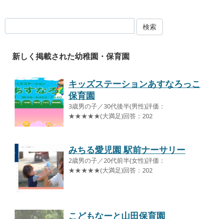
検索
新しく掲載された幼稚園・保育園
キッズステーションあすなろっこ
保育園
3歳男の子／30代後半(男性)評価：
★★★★★(大満足)回答：202
みちる愛児園 駅前ナーサリー
2歳男の子／20代前半(女性)評価：
★★★★★(大満足)回答：202
こどもなーと山田保育園