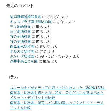
最近のコメント
福岡舞鶴誠和保育園
に
げんげん
より
キッズプラザ南行徳駅前園
に
ななし
より
三ツ池幼稚園
に
匿名
より
三ツ池幼稚園
に
匿名
より
竹の子幼稚園
に
匿名
より
竹の子幼稚園
に
匿名
より
鶴見菊水幼稚園
に
青い空
より
すみのえ幼稚園
に
匿名
より
さかいぎ幼稚園
に
あbsじどうゑgsゔぁ
より
深井中央こども園
に
匿名
より
コラム
スクールナビがメディアに取り上げられました（2019/12/3）
保育園・幼稚園を選ぶとき、私立、公立どちらを選ぶべき？
メリット・デメリットを比較
保育園・幼稚園・認定こども園の違いって？メリット・デメ
リットを比較