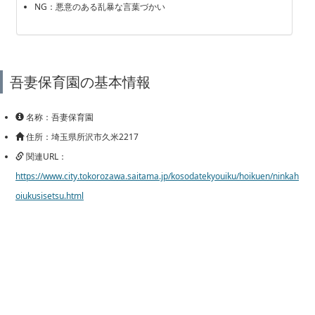
NG：悪意のある乱暴な言葉づかい
吾妻保育園の基本情報
名称：吾妻保育園
住所：埼玉県所沢市久米2217
関連URL：
https://www.city.tokorozawa.saitama.jp/kosodatekyouiku/hoikuen/ninkah
oiukusisetsu.html