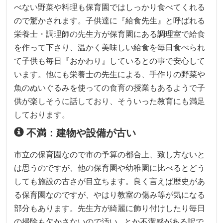
べない野菜や料理も保育園ではしっかり食べてくれる
ので驚かされます。子供達に『給食先生』と呼ばれる
栄養士・調理師の先生方が保育園にある調理室で給食
を作って下さり、温かく美味しい給食を毎日食べられ
て子供も毎日『おかわり』しているとの事で安心して
います。他にも栄養士の先生による、手作りの野菜や
魚のぬいぐるみを使っての食育の授業もあるようで子
供が楽しそうに話しており、そういった教育にも満足
しております。
不満：建物や設備が古い
市立の保育園なので市の予算の都合上、致し方ないと
は思うのですが、他の保育園や幼稚園に比べるとどう
しても施設の古さが目立ちます。良く言えば歴史があ
る保育園なのですが、やはり教室の傷み等が気になる
部分もあります。先生方が綺麗に飾り付けしたり毎日
の掃除も欠かさないので汚い…とか不潔感がある訳で