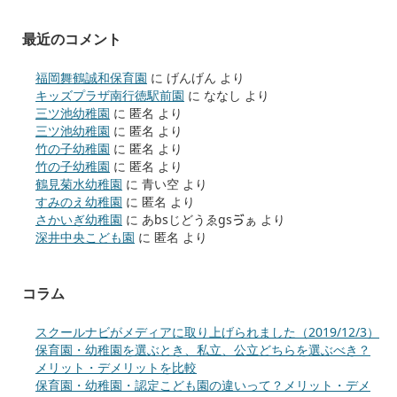
最近のコメント
福岡舞鶴誠和保育園
に
げんげん
より
キッズプラザ南行徳駅前園
に
ななし
より
三ツ池幼稚園
に
匿名
より
三ツ池幼稚園
に
匿名
より
竹の子幼稚園
に
匿名
より
竹の子幼稚園
に
匿名
より
鶴見菊水幼稚園
に
青い空
より
すみのえ幼稚園
に
匿名
より
さかいぎ幼稚園
に
あbsじどうゑgsゔぁ
より
深井中央こども園
に
匿名
より
コラム
スクールナビがメディアに取り上げられました（2019/12/3）
保育園・幼稚園を選ぶとき、私立、公立どちらを選ぶべき？
メリット・デメリットを比較
保育園・幼稚園・認定こども園の違いって？メリット・デメ