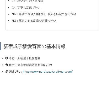
〇：思いやりのある投稿
〇：丁寧な言葉づかい
NG：誹謗中傷や人格批判、個人を特定できる投稿
NG：悪意のある乱暴な言葉づかい
新宿成子坂愛育園の基本情報
名称：新宿成子坂愛育園
住所：東京都新宿区西新宿6-7-39
関連URL：
https://www.narukozaka-aiikuen.com/