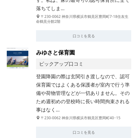
す。私は、家の最寄りの認可保育所に全て
落ちてしま…
〒230-0062 神奈川県横浜市鶴見区豊岡町7-18住友生
命鶴見分館2階
口コミを見る
みゆさと保育園
ピックアップ口コミ
登園降園の際は玄関引き渡しなので、認可
保育園ではよくある保護者が室内で行う準
備や荷物管理などが一切ありません。その
ため週初めの登校時に長い時間拘束される
事はなく…
〒230-0062 神奈川県横浜市鶴見区豊岡町40−15
口コミを見る