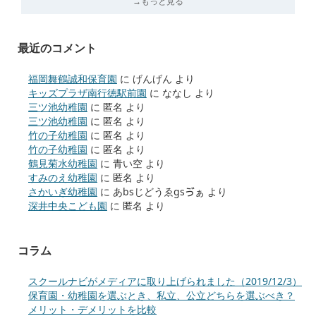
→もっと見る
最近のコメント
福岡舞鶴誠和保育園
に
げんげん
より
キッズプラザ南行徳駅前園
に
ななし
より
三ツ池幼稚園
に
匿名
より
三ツ池幼稚園
に
匿名
より
竹の子幼稚園
に
匿名
より
竹の子幼稚園
に
匿名
より
鶴見菊水幼稚園
に
青い空
より
すみのえ幼稚園
に
匿名
より
さかいぎ幼稚園
に
あbsじどうゑgsゔぁ
より
深井中央こども園
に
匿名
より
コラム
スクールナビがメディアに取り上げられました（2019/12/3）
保育園・幼稚園を選ぶとき、私立、公立どちらを選ぶべき？
メリット・デメリットを比較