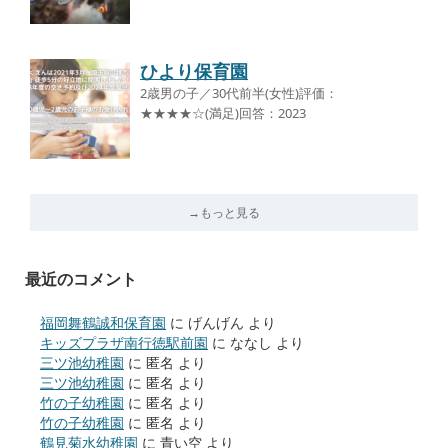
ひより保育園
2歳男の子／30代前半(女性)評価：
★★★★☆(満足)回答：2023
→もっと見る
最近のコメント
福岡舞鶴誠和保育園
に
げんげん
より
キッズプラザ南行徳駅前園
に
ななし
より
三ツ池幼稚園
に
匿名
より
三ツ池幼稚園
に
匿名
より
竹の子幼稚園
に
匿名
より
竹の子幼稚園
に
匿名
より
鶴見菊水幼稚園
に
青い空
より