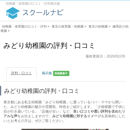
幼稚園・保育園の口コミ・評判掲示板
幼稚園・保育園の口コミ・評判
>
東京の保育園・幼稚園
>
東京の幼稚園
>
練馬区の幼
稚園
>
みどり幼稚園の評判・口コミ
最終更新日：2020/02/29
評判・口コミ
掲示板
投稿募集中
みどり幼稚園の評判・口コミ
東京都にある私立幼稚園「みどり幼稚園」に通っているパパ・ママから聞い
た、みどり幼稚園の魅力や雰囲気、特色をご紹介します。「少規模園で子供に
目が行き届いている」「設備が古い」など、
良い口コミや悪い評判を含めたリ
アルな声
をお伝えしますので、
みどり幼稚園に対するイメージ
を具体的にした
いとお考えの方は、ぜひご覧ください。