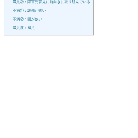
満足②：障害児育児に前向きに取り組んでいる
不満①：設備が古い
不満②：園が狭い
満足度：満足