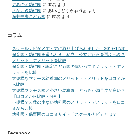
すみのえ幼稚園
に
匿名
より
さかいぎ幼稚園
に
あbsじどうゑgsゔぁ
より
深井中央こども園
に
匿名
より
コラム
スクールナビがメディアに取り上げられました（2019/12/3）
保育園・幼稚園を選ぶとき、私立、公立どちらを選ぶべき？
メリット・デメリットを比較
保育園・幼稚園・認定こども園の違いって？メリット・デメ
リットを比較
大規模なマンモス幼稚園のメリット・デメリットを口コミか
ら比較
大規模マンモス園と小さい幼稚園、どっちが満足度が高い？
【口コミから比較・分析】
小規模で人数の少ない幼稚園のメリット・デメリットを口コ
ミから比較
幼稚園・保育園の口コミサイト「スクールナビ」とは？
Facebook