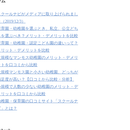
ラム
スクールナビがメディアに取り上げられまし
（2019/12/3）
保育園・幼稚園を選ぶとき、私立、公立どち
らを選ぶべき？メリット・デメリットを比較
保育園・幼稚園・認定こども園の違いって？
メリット・デメリットを比較
大規模なマンモス幼稚園のメリット・デメリ
ットを口コミから比較
大規模マンモス園と小さい幼稚園、どっちが
満足度が高い？【口コミから比較・分析】
小規模で人数の少ない幼稚園のメリット・デ
メリットを口コミから比較
幼稚園・保育園の口コミサイト「スクールナ
ビ」とは？