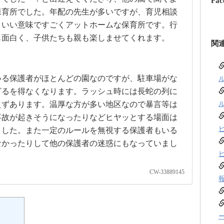
Fac
保育所でした。年配の先生が多いですが、育児相談
、いい意味ですごくアットホームな保育所です。行
も面白く、子供たちも親も楽しませてくれます。
関
いる保護者がほとんどの園なのですが、駐車場がな
ざるを得なくなります。ラッシュ時には長蛇の列に
えずあります。温厚な方が多い地区なので暴言等は
事故が起きそうになったりなどヒヤッとする場面は
ました。また一定のルールを無視する保護者もいる
なかったりして他の保護者の迷惑にもなっていまし
CW-33889145