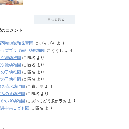
→もっと見る
近のコメント
福岡舞鶴誠和保育園
に
げんげん
より
キッズプラザ南行徳駅前園
に
ななし
より
三ツ池幼稚園
に
匿名
より
三ツ池幼稚園
に
匿名
より
竹の子幼稚園
に
匿名
より
竹の子幼稚園
に
匿名
より
鶴見菊水幼稚園
に
青い空
より
すみのえ幼稚園
に
匿名
より
さかいぎ幼稚園
に
あbsじどうゑgsゔぁ
より
深井中央こども園
に
匿名
より