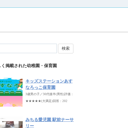
検索
しく掲載された幼稚園・保育園
キッズステーションあす
なろっこ保育園
3歳男の子／30代後半(男性)評価：
★★★★★(大満足)回答：202
みちる愛児園 駅前ナーサ
リー