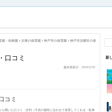
育園・幼稚園
>
兵庫の保育園
>
神戸市の保育園
>
神戸市須磨区の保
・口コミ
新
最終更新日：2019/12/19
口コミ
パから聞いた口コミ・評判（子供の個性に合わせて保育してくれる・駐車