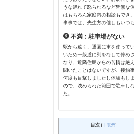
うな遅れて怒られるなど皆無な
はもちろん家庭内の相談もでき
事事では、先生方の催しもいつ
不満：駐車場がない
駅から遠く、通園に車を使って
いため一般道に列をなして停め
なり、近隣住民からの苦情は絶
聞いたことはないですが、接触
何度も目撃しましたし体験もし
ので、決められた範囲で駐車し
た。
目次
[
非表示
]