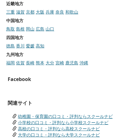
近畿地方
三重
滋賀
京都
大阪
兵庫
奈良
和歌山
中国地方
鳥取
島根
岡山
広島
山口
四国地方
徳島
香川
愛媛
高知
九州地方
福岡
佐賀
長崎
熊本
大分
宮崎
鹿児島
沖縄
Facebook
関連サイト
幼稚園・保育園の口コミ・評判ならスクールナビ
小学校の口コミ・評判なら小学校スクールナビ
高校の口コミ・評判なら高校スクールナビ
大学の口コミ・評判なら大学スクールナビ