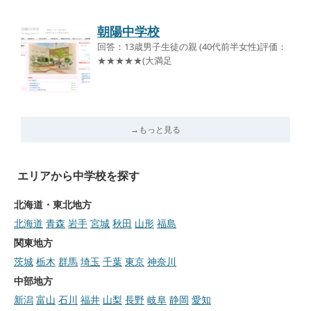
朝陽中学校
回答：13歳男子生徒の親 (40代前半女性)評価：
★★★★★(大満足
→もっと見る
エリアから中学校を探す
北海道・東北地方
北海道
青森
岩手
宮城
秋田
山形
福島
関東地方
茨城
栃木
群馬
埼玉
千葉
東京
神奈川
中部地方
新潟
富山
石川
福井
山梨
長野
岐阜
静岡
愛知