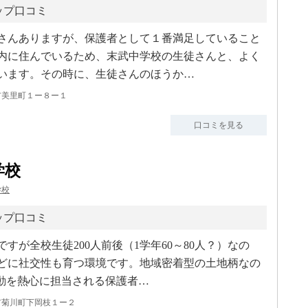
ップ口コミ
さんありますが、保護者として１番満足していること
内に住んでいるため、末武中学校の生徒さんと、よく
います。その時に、生徒さんのほうか…
市美里町１ー８ー１
口コミを見る
学校
学校
ップ口コミ
すが全校生徒200人前後（1学年60～80人？）なの
どに社交性も育つ環境です。地域密着型の土地柄なの
活動を熱心に担当される保護者…
市菊川町下岡枝１ー２