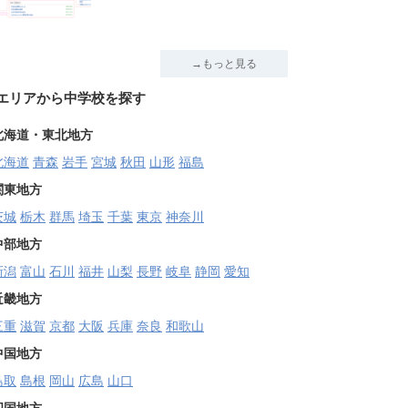
→もっと見る
エリアから中学校を探す
北海道・東北地方
北海道
青森
岩手
宮城
秋田
山形
福島
関東地方
茨城
栃木
群馬
埼玉
千葉
東京
神奈川
中部地方
新潟
富山
石川
福井
山梨
長野
岐阜
静岡
愛知
近畿地方
三重
滋賀
京都
大阪
兵庫
奈良
和歌山
中国地方
鳥取
島根
岡山
広島
山口