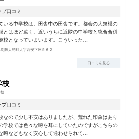
ップ口コミ
ている中学校は、田舎中の田舎です。都会の大規模の
模とはほど遠く、近いうちに近隣の中学校と統合合併
廃校となっていまいます。こういった…
周防大島町大字西安下庄５６２
口コミを見る
学校
学校
ップ口コミ
校なので少し不安はありましたが、荒れた印象はあり
の学校では色々な噂を耳にしていたのですがこちらの
な噂などもなく安心して通わせられて…