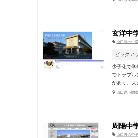
玄洋中
山口県の中
ピックア
少子化で学
でトラブル
があり、大
山口県下関
周陽中
山口県の中