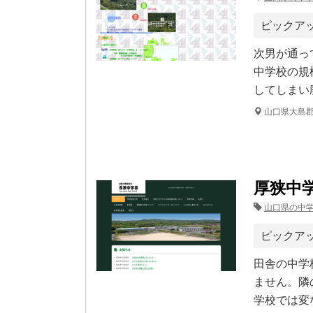
ピックア
次男が通っ
中学校の規
してしまい
山口県大島郡
厚狭中
山口県の中
ピックア
田舎の中学
ません。隣
学校では変