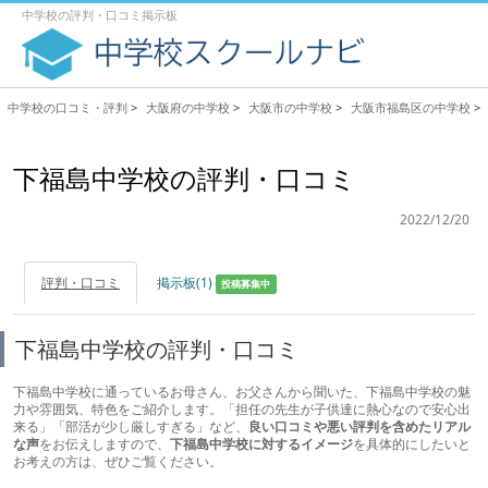
中学校の評判・口コミ掲示板
中学校の口コミ・評判
>
大阪府の中学校
>
大阪市の中学校
>
大阪市福島区の中学校
>
下福島中学校の評判・口コミ
2022/12/20
評判・口コミ
掲示板(1)
投稿募集中
下福島中学校の評判・口コミ
下福島中学校に通っているお母さん、お父さんから聞いた、下福島中学校の魅
力や雰囲気、特色をご紹介します。「担任の先生が子供達に熱心なので安心出
来る」「部活が少し厳しすぎる」など、
良い口コミや悪い評判を含めたリアル
な声
をお伝えしますので、
下福島中学校に対するイメージ
を具体的にしたいと
お考えの方は、ぜひご覧ください。