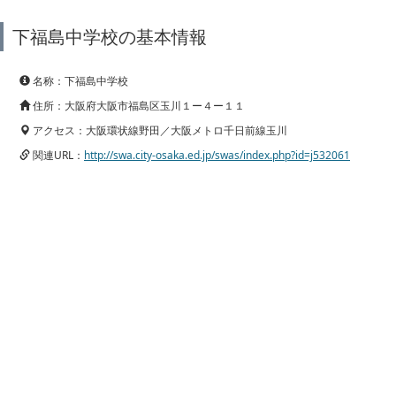
下福島中学校の基本情報
名称：下福島中学校
住所：大阪府大阪市福島区玉川１ー４ー１１
アクセス：大阪環状線野田／大阪メトロ千日前線玉川
関連URL：
http://swa.city-osaka.ed.jp/swas/index.php?id=j532061