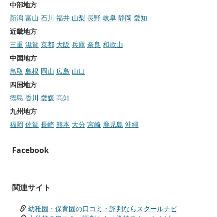
中部地方
新潟
富山
石川
福井
山梨
長野
岐阜
静岡
愛知
近畿地方
三重
滋賀
京都
大阪
兵庫
奈良
和歌山
中国地方
鳥取
島根
岡山
広島
山口
四国地方
徳島
香川
愛媛
高知
九州地方
福岡
佐賀
長崎
熊本
大分
宮崎
鹿児島
沖縄
Facebook
関連サイト
幼稚園・保育園の口コミ・評判ならスクールナビ