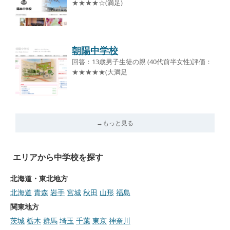
★★★★☆(満足)
朝陽中学校
回答：13歳男子生徒の親 (40代前半女性)評価：
★★★★★(大満足
→もっと見る
エリアから中学校を探す
北海道・東北地方
北海道
青森
岩手
宮城
秋田
山形
福島
関東地方
茨城
栃木
群馬
埼玉
千葉
東京
神奈川