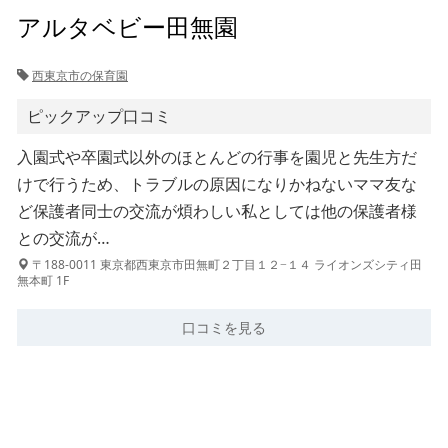
アルタベビー田無園
西東京市の保育園
ピックアップ口コミ
入園式や卒園式以外のほとんどの行事を園児と先生方だ
けで行うため、トラブルの原因になりかねないママ友な
ど保護者同士の交流が煩わしい私としては他の保護者様
との交流が…
〒188-0011 東京都西東京市田無町２丁目１２−１４ ライオンズシティ田
無本町 1F
口コミを見る