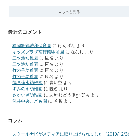
→もっと見る
最近のコメント
福岡舞鶴誠和保育園
に
げんげん
より
キッズプラザ南行徳駅前園
に
ななし
より
三ツ池幼稚園
に
匿名
より
三ツ池幼稚園
に
匿名
より
竹の子幼稚園
に
匿名
より
竹の子幼稚園
に
匿名
より
鶴見菊水幼稚園
に
青い空
より
すみのえ幼稚園
に
匿名
より
さかいぎ幼稚園
に
あbsじどうゑgsゔぁ
より
深井中央こども園
に
匿名
より
コラム
スクールナビがメディアに取り上げられました（2019/12/3）