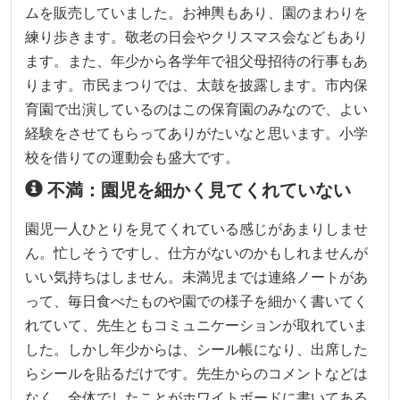
ムを販売していました。お神輿もあり、園のまわりを
練り歩きます。敬老の日会やクリスマス会などもあり
ます。また、年少から各学年で祖父母招待の行事もあ
ります。市民まつりでは、太鼓を披露します。市内保
育園で出演しているのはこの保育園のみなので、よい
経験をさせてもらってありがたいなと思います。小学
校を借りての運動会も盛大です。
不満：園児を細かく見てくれていない
園児一人ひとりを見てくれている感じがあまりしませ
ん。忙しそうですし、仕方がないのかもしれませんが
いい気持ちはしません。未満児までは連絡ノートがあ
って、毎日食べたものや園での様子を細かく書いてく
れていて、先生ともコミュニケーションが取れていま
した。しかし年少からは、シール帳になり、出席した
らシールを貼るだけです。先生からのコメントなどは
なく、全体でしたことがホワイトボードに書いてある