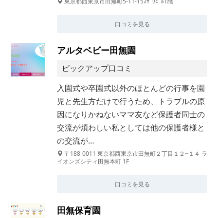
東京都西東京市田無町5-11-15ｽｻﾞﾜﾋﾞﾙ1階
口コミを見る
アルタベビー田無園
ピックアップ口コミ
入園式や卒園式以外のほとんどの行事を園
児と先生方だけで行うため、トラブルの原
因になりかねないママ友など保護者同士の
交流が煩わしい私としては他の保護者様と
の交流が…
〒188-0011 東京都西東京市田無町２丁目１２−１４ ラ
イオンズシティ田無本町 1F
口コミを見る
田無保育園