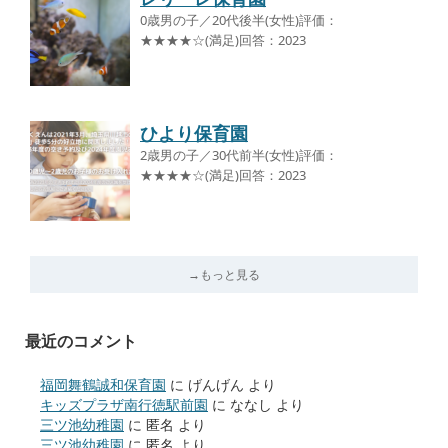
0歳男の子／20代後半(女性)評価：
★★★★☆(満足)回答：2023
ひより保育園
2歳男の子／30代前半(女性)評価：
★★★★☆(満足)回答：2023
→もっと見る
最近のコメント
福岡舞鶴誠和保育園
に
げんげん
より
キッズプラザ南行徳駅前園
に
ななし
より
三ツ池幼稚園
に
匿名
より
三ツ池幼稚園
に
匿名
より