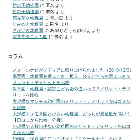
竹の子幼稚園
に
匿名
より
竹の子幼稚園
に
匿名
より
鶴見菊水幼稚園
に
青い空
より
すみのえ幼稚園
に
匿名
より
さかいぎ幼稚園
に
あbsじどうゑgsゔぁ
より
深井中央こども園
に
匿名
より
コラム
スクールナビがメディアに取り上げられました（2019/12/3）
保育園・幼稚園を選ぶとき、私立、公立どちらを選ぶべき？
メリット・デメリットを比較
保育園・幼稚園・認定こども園の違いって？メリット・デメ
リットを比較
大規模なマンモス幼稚園のメリット・デメリットを口コミか
ら比較
大規模マンモス園と小さい幼稚園、どっちが満足度が高い？
【口コミから比較・分析】
小規模で人数の少ない幼稚園のメリット・デメリットを口コ
ミから比較
幼稚園・保育園の口コミサイト「スクールナビ」とは？