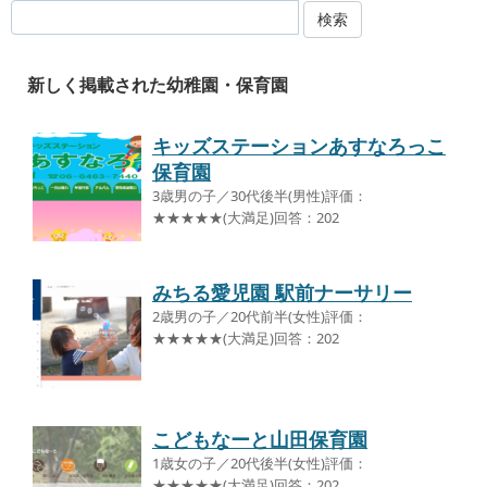
検索
新しく掲載された幼稚園・保育園
キッズステーションあすなろっこ
保育園
3歳男の子／30代後半(男性)評価：
★★★★★(大満足)回答：202
みちる愛児園 駅前ナーサリー
2歳男の子／20代前半(女性)評価：
★★★★★(大満足)回答：202
こどもなーと山田保育園
1歳女の子／20代後半(女性)評価：
★★★★★(大満足)回答：202