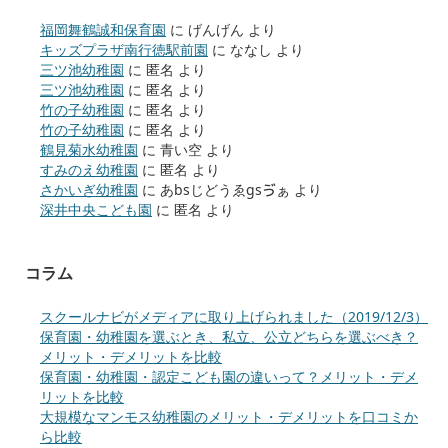
福岡舞鶴誠和保育園
に
げんげん
より
キッズプラザ南行徳駅前園
に
ななし
より
三ツ池幼稚園
に
匿名
より
三ツ池幼稚園
に
匿名
より
竹の子幼稚園
に
匿名
より
竹の子幼稚園
に
匿名
より
鶴見菊水幼稚園
に
青い空
より
すみのえ幼稚園
に
匿名
より
さかいぎ幼稚園
に
あbsじどうゑgsゔぁ
より
深井中央こども園
に
匿名
より
コラム
スクールナビがメディアに取り上げられました（2019/12/3）
保育園・幼稚園を選ぶとき、私立、公立どちらを選ぶべき？
メリット・デメリットを比較
保育園・幼稚園・認定こども園の違いって？メリット・デメ
リットを比較
大規模なマンモス幼稚園のメリット・デメリットを口コミか
ら比較