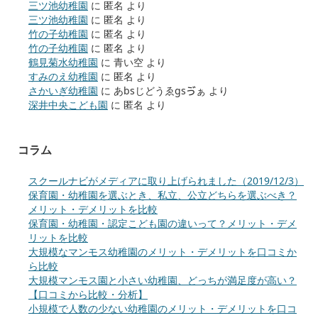
三ツ池幼稚園
に
匿名
より
三ツ池幼稚園
に
匿名
より
竹の子幼稚園
に
匿名
より
竹の子幼稚園
に
匿名
より
鶴見菊水幼稚園
に
青い空
より
すみのえ幼稚園
に
匿名
より
さかいぎ幼稚園
に
あbsじどうゑgsゔぁ
より
深井中央こども園
に
匿名
より
コラム
スクールナビがメディアに取り上げられました（2019/12/3）
保育園・幼稚園を選ぶとき、私立、公立どちらを選ぶべき？
メリット・デメリットを比較
保育園・幼稚園・認定こども園の違いって？メリット・デメ
リットを比較
大規模なマンモス幼稚園のメリット・デメリットを口コミか
ら比較
大規模マンモス園と小さい幼稚園、どっちが満足度が高い？
【口コミから比較・分析】
小規模で人数の少ない幼稚園のメリット・デメリットを口コ