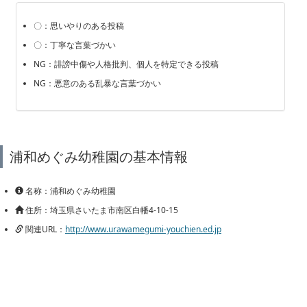
〇：思いやりのある投稿
〇：丁寧な言葉づかい
NG：誹謗中傷や人格批判、個人を特定できる投稿
NG：悪意のある乱暴な言葉づかい
浦和めぐみ幼稚園の基本情報
名称：浦和めぐみ幼稚園
住所：埼玉県さいたま市南区白幡4-10-15
関連URL：
http://www.urawamegumi-youchien.ed.jp