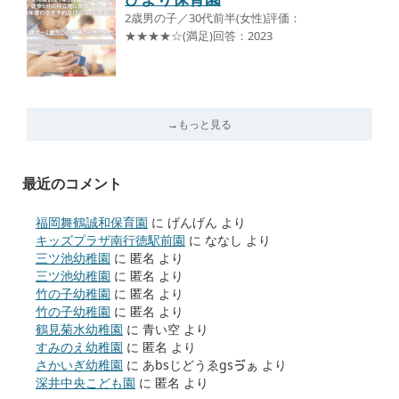
2歳男の子／30代前半(女性)評価：
★★★★☆(満足)回答：2023
→もっと見る
最近のコメント
福岡舞鶴誠和保育園
に
げんげん
より
キッズプラザ南行徳駅前園
に
ななし
より
三ツ池幼稚園
に
匿名
より
三ツ池幼稚園
に
匿名
より
竹の子幼稚園
に
匿名
より
竹の子幼稚園
に
匿名
より
鶴見菊水幼稚園
に
青い空
より
すみのえ幼稚園
に
匿名
より
さかいぎ幼稚園
に
あbsじどうゑgsゔぁ
より
深井中央こども園
に
匿名
より