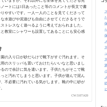
していますが、それ以外にも全体を見てくださる先
コ
ノートには1日あったこと等のコメントが長文で書
かりやすいです。一人一人のことを見てくださって
た
きな水遊びや泥遊びも自由にさせてくださるそうで
にストレスなく遊べるように考えておられました。
にと教室にシャワーも設置してあることにも安心感
け
、園の入り口が砂だらけで靴下がすぐ汚れます。そ
親用のスリッパも置いておけたらいいなと思いまし
いるので余計に気を遣います。子供たちがそこで靴
もっと汚れてしまうと思います。子供が遊んで泥ん
が、不必要に汚れている気がします。靴の中に砂が
す。
CW-51071420