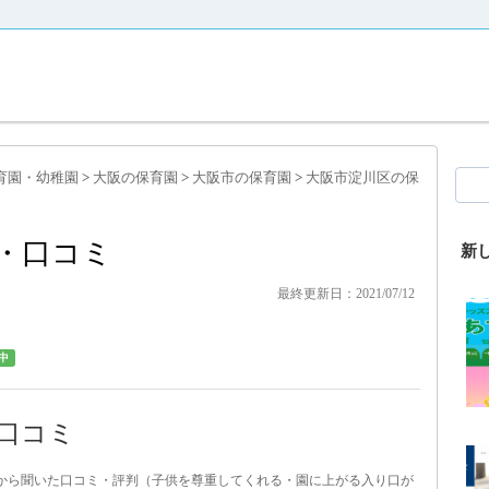
育園・幼稚園
>
大阪の保育園
>
大阪市の保育園
>
大阪市淀川区の保
・口コミ
新
最終更新日：2021/07/12
中
口コミ
パから聞いた口コミ・評判（子供を尊重してくれる・園に上がる入り口が