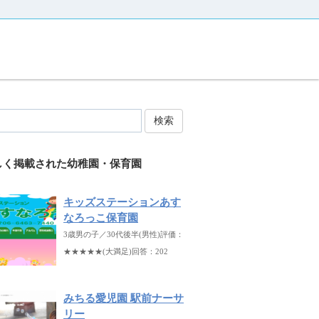
検索
しく掲載された幼稚園・保育園
キッズステーションあす
なろっこ保育園
3歳男の子／30代後半(男性)評価：
★★★★★(大満足)回答：202
みちる愛児園 駅前ナーサ
リー