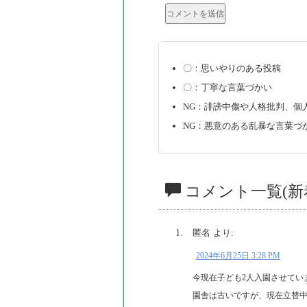
〇：思いやりのある投稿
〇：丁寧な言葉づかい
NG：誹謗中傷や人格批判、個
NG：悪意のある乱暴な言葉づ
コメント一覧(新
匿名
より:
2024年6月25日 3:28 PM
今現在子ども2人入園させてい
園舎は古いですが、現在立替中