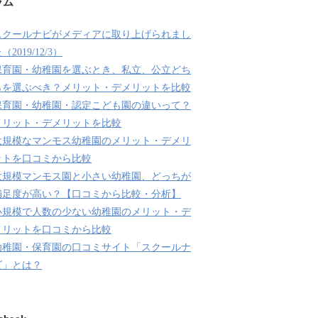
ラム
スクールナビがメディアに取り上げられまし
（2019/12/3）
保育園・幼稚園を選ぶとき、私立、公立どち
らを選ぶべき？メリット・デメリットを比較
保育園・幼稚園・認定こども園の違いって？
メリット・デメリットを比較
大規模なマンモス幼稚園のメリット・デメリ
ットを口コミから比較
大規模マンモス園と小さい幼稚園、どっちが
満足度が高い？【口コミから比較・分析】
小規模で人数の少ない幼稚園のメリット・デ
メリットを口コミから比較
幼稚園・保育園の口コミサイト「スクールナ
ビ」とは？