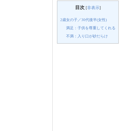
目次
[
非表示
]
2歳女の子／30代後半(女性)
満足：子供を尊重してくれる
不満：入り口が砂だらけ