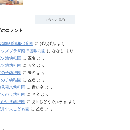
→もっと見る
近のコメント
福岡舞鶴誠和保育園
に
げんげん
より
キッズプラザ南行徳駅前園
に
ななし
より
三ツ池幼稚園
に
匿名
より
三ツ池幼稚園
に
匿名
より
竹の子幼稚園
に
匿名
より
竹の子幼稚園
に
匿名
より
鶴見菊水幼稚園
に
青い空
より
すみのえ幼稚園
に
匿名
より
さかいぎ幼稚園
に
あbsじどうゑgsゔぁ
より
深井中央こども園
に
匿名
より