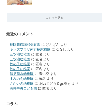
→もっと見る
最近のコメント
福岡舞鶴誠和保育園
に
げんげん
より
キッズプラザ南行徳駅前園
に
ななし
より
三ツ池幼稚園
に
匿名
より
三ツ池幼稚園
に
匿名
より
竹の子幼稚園
に
匿名
より
竹の子幼稚園
に
匿名
より
鶴見菊水幼稚園
に
青い空
より
すみのえ幼稚園
に
匿名
より
さかいぎ幼稚園
に
あbsじどうゑgsゔぁ
より
深井中央こども園
に
匿名
より
コラム