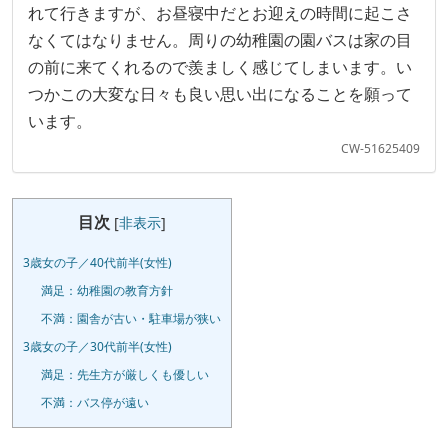
れて行きますが、お昼寝中だとお迎えの時間に起こさ
なくてはなりません。周りの幼稚園の園バスは家の目
の前に来てくれるので羨ましく感じてしまいます。い
つかこの大変な日々も良い思い出になることを願って
います。
CW-51625409
目次
[
非表示
]
3歳女の子／40代前半(女性)
満足：幼稚園の教育方針
不満：園舎が古い・駐車場が狭い
3歳女の子／30代前半(女性)
満足：先生方が厳しくも優しい
不満：バス停が遠い