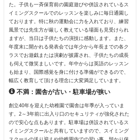
た。子供も一斉保育前の園庭遊びや併設されているス
イミングスクールでのレッスンを楽しみに毎日通園し
ております。特に秋の運動会に力を入れており、練習
風景では先生方が厳しく教えている場面も見受けられ
ますが、当日は子供たちの演技に感動します。また、
年度末に開かれる発表会では年少から年長までの各ク
ラスでお遊戯または演劇が披露され、子供たちの成長
も伺えて微笑ましいです。年中からは英語のレッスン
も始まり、国際感覚を身に付ける準備ができるので、
幅広く教育して頂ける理念に大変満足しています。
不満：園舎が古い・駐車場が狭い
創立40年を迎えた幼稚園で園舎は年季が入っていま
す。2～3年前に出入り口のセキュリティが強化された
ので安心な点もあります。駐車場は併設されているス
イミングスクールと共有していますので、スイミング
スクールの送り迎えや幼稚園内での習い事、預かり保