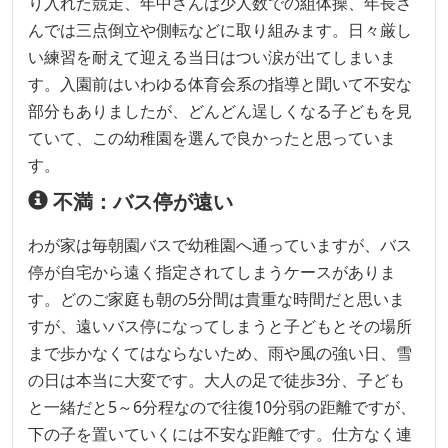
り入れた競走、年中さんは少人数での組体操、年長さ
んでは三点倒立や側転などに取り組みます。日々厳し
い練習を耐えて迎える当日はつい涙が出てしまいま
す。入園前はいわゆる体育会系の指導と聞いて不安な
部分もありましたが、どんどん逞しくなる子どもを見
ていて、この幼稚園を選んで良かったと思っていま
す。
不満：バス停が遠い
わが家は毎朝園バスで幼稚園へ通っていますが、バス
停が自宅から遠く指定されてしまうケースがありま
す。どのご家庭も朝の5分間は貴重な時間だと思いま
すが、遠いバス停になってしまうと子どもとその場所
まで歩かなくてはならないため、雨や風の強い日、雪
の日は本当に大変です。大人の足で徒歩3分、子ども
と一緒だと5～6分程なので往復10分弱の距離ですが、
下の子を置いていくには不安な距離です。仕方なく連