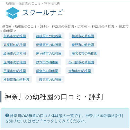
幼稚園・保育園の口コミ・評判掲示板
保育園・幼稚園の口コミ・評判
>
神奈川の保育園・幼稚園
>
神奈川の幼稚園
>
藤沢市
の幼稚園
>
川崎市の幼稚園
相模原市の幼稚園
横浜市の幼稚園
高座郡の幼稚園
伊勢原市の幼稚園
秦野市の幼稚園
綾瀬市の幼稚園
茅ヶ崎市の幼稚園
海老名市の幼稚園
座間市の幼稚園
厚木市の幼稚園
小田原市の幼稚園
平塚市の幼稚園
鎌倉市の幼稚園
大和市の幼稚園
横須賀市の幼稚園
藤沢市の幼稚園
神奈川の幼稚園の口コミ・評判
神奈川の幼稚園の口コミ体験談の一覧です。神奈川の幼稚園の評判
を知りたい方はぜひチェックしてみてください。