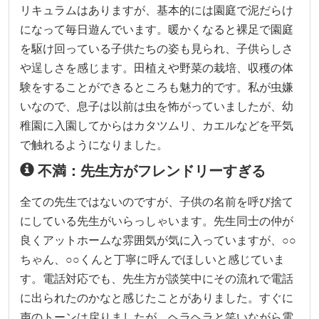
リキュラムはありますが、基本的には園庭で泥だらけ
になって毎日遊んでいます。暖かくなると裸足で園庭
を駆け回っている子供たちの姿も見られ、子供らしさ
や逞しさを感じます。田植えや野菜の栽培、収穫の体
験をすることができるところも魅力的です。私が虫嫌
いなので、息子は以前は虫を怖がっていましたが、幼
稚園に入園してからはカタツムリ、カエルなどを平気
で触れるようになりました。
不満：先生方がフレンドリーすぎる
全ての先生ではないのですが、子供の名前を呼び捨て
にしている先生がいらっしゃいます。先生同士の仲が
良くアットホームな雰囲気が気に入っていますが、○○
ちゃん、○○くんと丁寧に呼んでほしいと感じていま
す。電話対応でも、先生方が談笑中にその流れで電話
に出られたのかなと感じたことがありました。すぐに
声のトーンは戻りましたが、ヘラヘラと笑いながら電