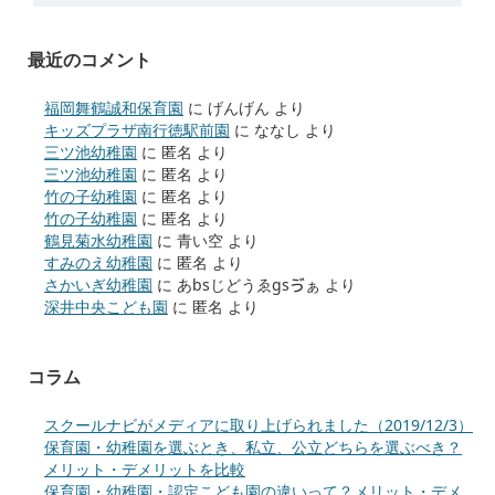
最近のコメント
福岡舞鶴誠和保育園
に
げんげん
より
キッズプラザ南行徳駅前園
に
ななし
より
三ツ池幼稚園
に
匿名
より
三ツ池幼稚園
に
匿名
より
竹の子幼稚園
に
匿名
より
竹の子幼稚園
に
匿名
より
鶴見菊水幼稚園
に
青い空
より
すみのえ幼稚園
に
匿名
より
さかいぎ幼稚園
に
あbsじどうゑgsゔぁ
より
深井中央こども園
に
匿名
より
コラム
スクールナビがメディアに取り上げられました（2019/12/3）
保育園・幼稚園を選ぶとき、私立、公立どちらを選ぶべき？
メリット・デメリットを比較
保育園・幼稚園・認定こども園の違いって？メリット・デメ