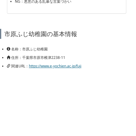
NG：悪意のある乱暴な言葉づかい
市原ふじ幼稚園の基本情報
名称：市原ふじ幼稚園
住所：千葉県市原市椎津2238-11
関連URL：
https://www.e-yochien.ac.jp/fuji