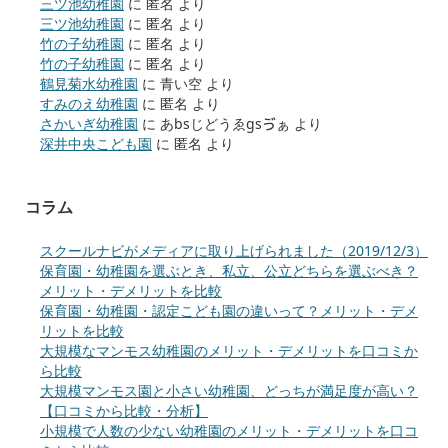
三ツ池幼稚園
に
匿名
より
三ツ池幼稚園
に
匿名
より
竹の子幼稚園
に
匿名
より
竹の子幼稚園
に
匿名
より
鶴見菊水幼稚園
に
青い空
より
すみのえ幼稚園
に
匿名
より
さかいぎ幼稚園
に
あbsじどうゑgsゔぁ
より
深井中央こども園
に
匿名
より
コラム
スクールナビがメディアに取り上げられました（2019/12/3）
保育園・幼稚園を選ぶとき、私立、公立どちらを選ぶべき？
メリット・デメリットを比較
保育園・幼稚園・認定こども園の違いって？メリット・デメ
リットを比較
大規模なマンモス幼稚園のメリット・デメリットを口コミか
ら比較
大規模マンモス園と小さい幼稚園、どっちが満足度が高い？
【口コミから比較・分析】
小規模で人数の少ない幼稚園のメリット・デメリットを口コ