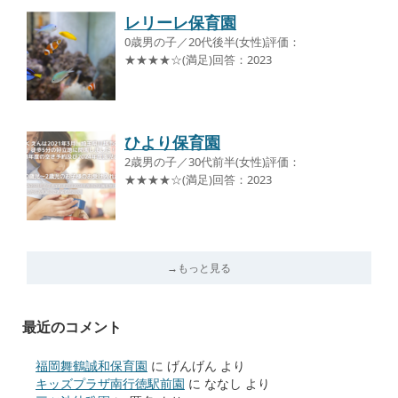
レリーレ保育園
0歳男の子／20代後半(女性)評価：
★★★★☆(満足)回答：2023
ひより保育園
2歳男の子／30代前半(女性)評価：
★★★★☆(満足)回答：2023
→もっと見る
最近のコメント
福岡舞鶴誠和保育園
に
げんげん
より
キッズプラザ南行徳駅前園
に
ななし
より