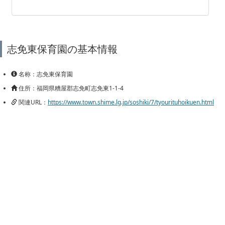
志免東保育園の基本情報
名称：志免東保育園
住所：福岡県糟屋郡志免町志免東1-1-4
関連URL：
https://www.town.shime.lg.jp/soshiki/7/tyourituhoikuen.html