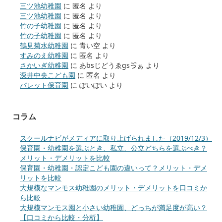
三ツ池幼稚園
に
匿名
より
三ツ池幼稚園
に
匿名
より
竹の子幼稚園
に
匿名
より
竹の子幼稚園
に
匿名
より
鶴見菊水幼稚園
に
青い空
より
すみのえ幼稚園
に
匿名
より
さかいぎ幼稚園
に
あbsじどうゑgsゔぁ
より
深井中央こども園
に
匿名
より
パレット保育園
に
ぽいぽい
より
コラム
スクールナビがメディアに取り上げられました（2019/12/3）
保育園・幼稚園を選ぶとき、私立、公立どちらを選ぶべき？
メリット・デメリットを比較
保育園・幼稚園・認定こども園の違いって？メリット・デメ
リットを比較
大規模なマンモス幼稚園のメリット・デメリットを口コミか
ら比較
大規模マンモス園と小さい幼稚園、どっちが満足度が高い？
【口コミから比較・分析】