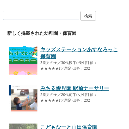
検索
新しく掲載された幼稚園・保育園
キッズステーションあすなろっこ
保育園
3歳男の子／30代後半(男性)評価：
★★★★★(大満足)回答：202
みちる愛児園 駅前ナーサリー
2歳男の子／20代前半(女性)評価：
★★★★★(大満足)回答：202
こどもなーと山田保育園