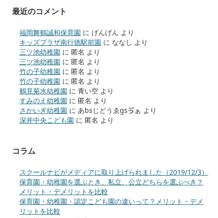
最近のコメント
福岡舞鶴誠和保育園
に
げんげん
より
キッズプラザ南行徳駅前園
に
ななし
より
三ツ池幼稚園
に
匿名
より
三ツ池幼稚園
に
匿名
より
竹の子幼稚園
に
匿名
より
竹の子幼稚園
に
匿名
より
鶴見菊水幼稚園
に
青い空
より
すみのえ幼稚園
に
匿名
より
さかいぎ幼稚園
に
あbsじどうゑgsゔぁ
より
深井中央こども園
に
匿名
より
コラム
スクールナビがメディアに取り上げられました（2019/12/3）
保育園・幼稚園を選ぶとき、私立、公立どちらを選ぶべき？
メリット・デメリットを比較
保育園・幼稚園・認定こども園の違いって？メリット・デメ
リットを比較