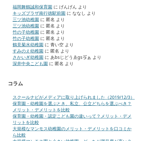
福岡舞鶴誠和保育園
に
げんげん
より
キッズプラザ南行徳駅前園
に
ななし
より
三ツ池幼稚園
に
匿名
より
三ツ池幼稚園
に
匿名
より
竹の子幼稚園
に
匿名
より
竹の子幼稚園
に
匿名
より
鶴見菊水幼稚園
に
青い空
より
すみのえ幼稚園
に
匿名
より
さかいぎ幼稚園
に
あbsじどうゑgsゔぁ
より
深井中央こども園
に
匿名
より
コラム
スクールナビがメディアに取り上げられました（2019/12/3）
保育園・幼稚園を選ぶとき、私立、公立どちらを選ぶべき？
メリット・デメリットを比較
保育園・幼稚園・認定こども園の違いって？メリット・デメ
リットを比較
大規模なマンモス幼稚園のメリット・デメリットを口コミか
ら比較