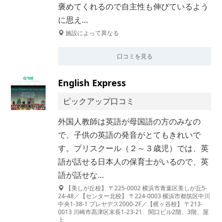
褒めてくれるので自主性も伸びているよう
に思え…
施設によって異なる
口コミを見る
English Express
ピックアップ口コミ
外国人教師は英語が母国語の方のみなの
で、子供の英語の発音がとてもきれいで
す。プリスクール（２～３歳児）では、英
語が話せる日本人の保育士がいるので、英
語が話せな…
【美しが丘校】 〒225-0002 横浜市青葉区美しが丘5-
24-48／【センター北校】 〒224-0003 横浜市都筑区中川
中央1-38-1 プレヤデス2000-2F／【梶ヶ谷校】 〒213-
0013 川崎市高津区末長1-23-21 関口ビル2階、3階、屋
上