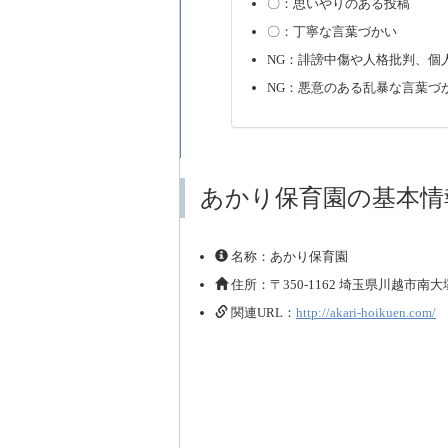
〇：思いやりのある投稿
〇：丁寧な言葉づかい
NG：誹謗中傷や人格批判、個
NG：悪意のある乱暴な言葉づ
あかり保育園の基本情
名称：あかり保育園
住所：〒350-1162 埼玉県川越市南大塚3
関連URL：
http://akari-hoikuen.com/