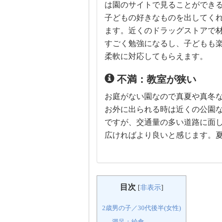
は園のサイトで見ることができ
子どもの好きなものを出してく
ます。近くのドラッグストアで
すごく勉強になるし、子どもも
柔軟に対応してもらえます。
不満：教室が狭い
お庭がない園なので真夏や真冬
お外に出られる時は近くの公園
ですが、交通量の多い道路に面
広ければより良いと感じます。
目次
[
非表示
]
2歳男の子／30代後半(女性)
満足：給食