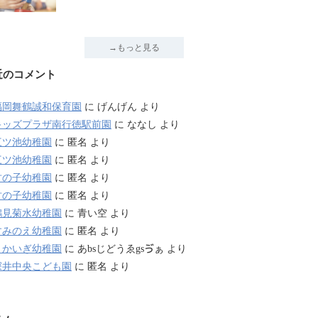
→もっと見る
近のコメント
福岡舞鶴誠和保育園
に
げんげん
より
キッズプラザ南行徳駅前園
に
ななし
より
三ツ池幼稚園
に
匿名
より
三ツ池幼稚園
に
匿名
より
竹の子幼稚園
に
匿名
より
竹の子幼稚園
に
匿名
より
鶴見菊水幼稚園
に
青い空
より
すみのえ幼稚園
に
匿名
より
さかいぎ幼稚園
に
あbsじどうゑgsゔぁ
より
深井中央こども園
に
匿名
より