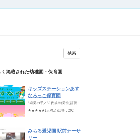
検索
しく掲載された幼稚園・保育園
キッズステーションあす
なろっこ保育園
3歳男の子／30代後半(男性)評価：
★★★★★(大満足)回答：202
みちる愛児園 駅前ナーサ
リー