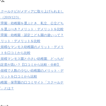
ラム
スクールナビがメディアに取り上げられまし
（2019/12/3）
保育園・幼稚園を選ぶとき、私立、公立どち
らを選ぶべき？メリット・デメリットを比較
保育園・幼稚園・認定こども園の違いって？
メリット・デメリットを比較
大規模なマンモス幼稚園のメリット・デメリ
ットを口コミから比較
大規模マンモス園と小さい幼稚園、どっちが
満足度が高い？【口コミから比較・分析】
小規模で人数の少ない幼稚園のメリット・デ
メリットを口コミから比較
幼稚園・保育園の口コミサイト「スクールナ
ビ」とは？