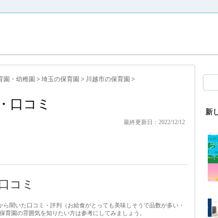
育園・幼稚園
>
埼玉の保育園
>
川越市の保育園
>
・口コミ
新
最終更新日：2022/12/12
口コミ
パから聞いた口コミ・評判（お給食がとっても美味しそうで品数が多い・
保育園の雰囲気を知りたい方は参考にしてみましょう。