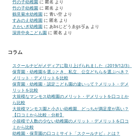
竹の子幼稚園
に
匿名
より
竹の子幼稚園
に
匿名
より
鶴見菊水幼稚園
に
青い空
より
すみのえ幼稚園
に
匿名
より
さかいぎ幼稚園
に
あbsじどうゑgsゔぁ
より
深井中央こども園
に
匿名
より
コラム
スクールナビがメディアに取り上げられました（2019/12/3）
保育園・幼稚園を選ぶとき、私立、公立どちらを選ぶべき？
メリット・デメリットを比較
保育園・幼稚園・認定こども園の違いって？メリット・デメ
リットを比較
大規模なマンモス幼稚園のメリット・デメリットを口コミか
ら比較
大規模マンモス園と小さい幼稚園、どっちが満足度が高い？
【口コミから比較・分析】
小規模で人数の少ない幼稚園のメリット・デメリットを口コ
ミから比較
幼稚園・保育園の口コミサイト「スクールナビ」とは？