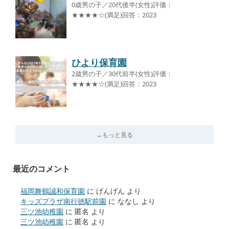
0歳男の子／20代後半(女性)評価：
★★★★☆(満足)回答：2023
ひより保育園
2歳男の子／30代前半(女性)評価：
★★★★☆(満足)回答：2023
→もっと見る
最近のコメント
福岡舞鶴誠和保育園
に
げんげん
より
キッズプラザ南行徳駅前園
に
ななし
より
三ツ池幼稚園
に
匿名
より
三ツ池幼稚園
に
匿名
より