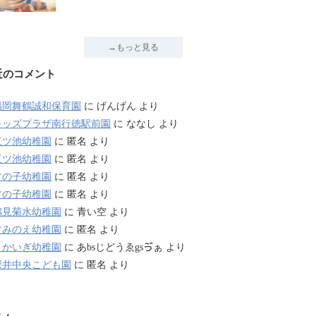
→もっと見る
近のコメント
福岡舞鶴誠和保育園
に
げんげん
より
キッズプラザ南行徳駅前園
に
ななし
より
三ツ池幼稚園
に
匿名
より
三ツ池幼稚園
に
匿名
より
竹の子幼稚園
に
匿名
より
竹の子幼稚園
に
匿名
より
鶴見菊水幼稚園
に
青い空
より
すみのえ幼稚園
に
匿名
より
さかいぎ幼稚園
に
あbsじどうゑgsゔぁ
より
深井中央こども園
に
匿名
より