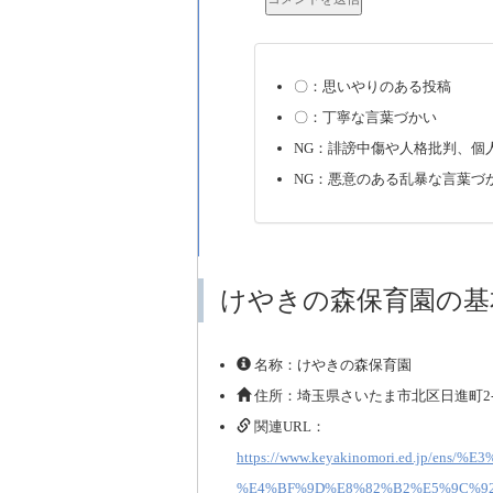
〇：思いやりのある投稿
〇：丁寧な言葉づかい
NG：誹謗中傷や人格批判、個
NG：悪意のある乱暴な言葉づ
けやきの森保育園の基
名称：けやきの森保育園
住所：埼玉県さいたま市北区日進町2-15
関連URL：
https://www.keyakinomori.ed.jp/
%E4%BF%9D%E8%82%B2%E5%9C%92