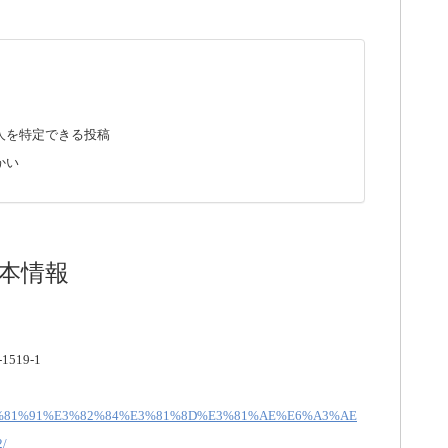
人を特定できる投稿
かい
本情報
19-1
ens/%E3%81%91%E3%82%84%E3%81%8D%E3%81%AE%E6%A3%AE
/