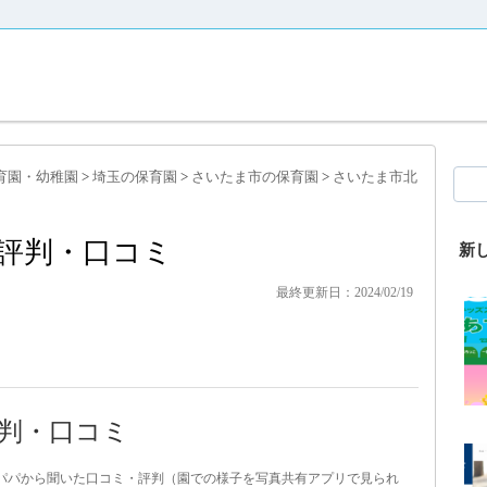
育園・幼稚園
>
埼玉の保育園
>
さいたま市の保育園
>
さいたま市北
評判・口コミ
新
最終更新日：2024/02/19
判・口コミ
・パパから聞いた口コミ・評判（園での様子を写真共有アプリで見られ