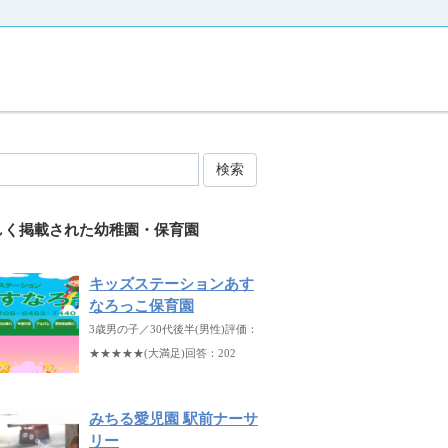
検索
しく掲載された幼稚園・保育園
キッズステーションあす
なろっこ保育園
3歳男の子／30代後半(男性)評価：
★★★★★(大満足)回答：202
みちる愛児園 駅前ナーサ
リー