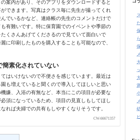
コ
リの案内があり、そのアプリをダウンロードすると
事ができます。写真はクラス毎に先生が撮ってくれ
遊んでいるかなど、連絡帳の先生のコメントだけで
た
ても有難いです。特に保育園でのイベントや季節の
をたくさんあげてくださるので見ていて面白いで
綺麗に印刷したものを購入することも可能なので、
で簡素化されていない
くてはいけないので不便さを感じています。最近は
る園も増えていると聞くので導入してほしいと思い
の機嫌、入浴の有無など、本当にこの項目が必要な
が必須になっているため、項目の見直しもしてほし
になれば夫婦での共有もしやすくなりそうです。
CW-66671357