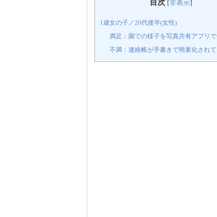
目次
[
非表示
]
1歳女の子／20代後半(女性)
満足：園での様子を写真共有アプリで
不満：連絡帳が手書きで簡素化されて