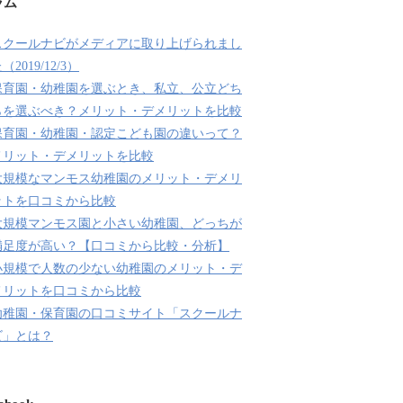
ラム
スクールナビがメディアに取り上げられまし
（2019/12/3）
保育園・幼稚園を選ぶとき、私立、公立どち
らを選ぶべき？メリット・デメリットを比較
保育園・幼稚園・認定こども園の違いって？
メリット・デメリットを比較
大規模なマンモス幼稚園のメリット・デメリ
ットを口コミから比較
大規模マンモス園と小さい幼稚園、どっちが
満足度が高い？【口コミから比較・分析】
小規模で人数の少ない幼稚園のメリット・デ
メリットを口コミから比較
幼稚園・保育園の口コミサイト「スクールナ
ビ」とは？