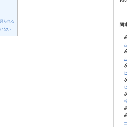
Fac
見られる
関
いない