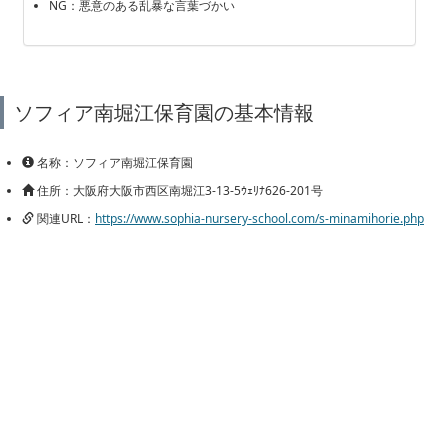
NG：悪意のある乱暴な言葉づかい
ソフィア南堀江保育園の基本情報
名称：ソフィア南堀江保育園
住所：大阪府大阪市西区南堀江3-13-5ｳｪﾘﾅ626-201号
関連URL：
https://www.sophia-nursery-school.com/s-minamihorie.php