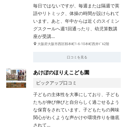
毎日ではないですが、毎週または隔週で英
語やリトミック、体操の時間が設けられて
います。あと、年中からは近くのスイミン
グスクールへ週1回通ったり、幼児算数講
座が受講…
大阪府大阪市西区靱本町1-6-10本町西井ﾋﾞﾙ2階
口コミを見る
あけぼのほりえこども園
ピックアップ口コミ
子どもの主体性を大事にしており、子ども
たちが伸び伸びと自分らしく過ごせるよう
な保育をされています。子どもたちの興味
関心がわくような声かけや環境作りを徹底
されて…