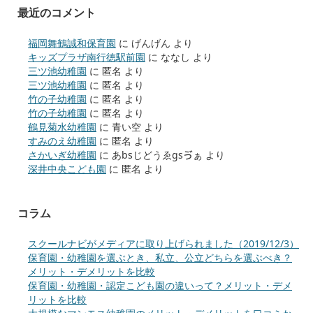
最近のコメント
福岡舞鶴誠和保育園
に
げんげん
より
キッズプラザ南行徳駅前園
に
ななし
より
三ツ池幼稚園
に
匿名
より
三ツ池幼稚園
に
匿名
より
竹の子幼稚園
に
匿名
より
竹の子幼稚園
に
匿名
より
鶴見菊水幼稚園
に
青い空
より
すみのえ幼稚園
に
匿名
より
さかいぎ幼稚園
に
あbsじどうゑgsゔぁ
より
深井中央こども園
に
匿名
より
コラム
スクールナビがメディアに取り上げられました（2019/12/3）
保育園・幼稚園を選ぶとき、私立、公立どちらを選ぶべき？
メリット・デメリットを比較
保育園・幼稚園・認定こども園の違いって？メリット・デメ
リットを比較