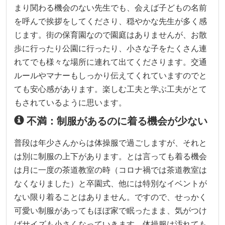
まり関わる機会のない先生でも、会えば子どもの名前
を呼んで挨拶をしてくださり、穏やかな先生が多く感
じます。街の保育園なので園庭はありませんが、お散
歩に行ったり公園に行ったり、小さな子をたくさん連
れてでも様々な場所に連れて出てくださります。交通
ルールやマナーもしっかり伝えてくれていますのでと
ても安心感があります。楽しむ工夫と学ぶ工夫がとて
もされているように思います。
不満：制服があるのに着る機会が少ない
普段は年少さんからは体操服で過ごしますが、それと
は別に制服の上下があります。とは言っても着る機会
は月に一度の茶道教室の時（コロナ禍では茶道教室は
なくなりました）と卒園式、他には特別なイベントが
ない限り着ることはありません。ですので、せっかく
可愛い制服があってもほぼ家で眠ったまま、気がつけ
ばサイズも小さくなっていきます。体操服は汚れても