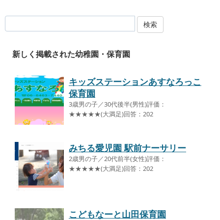
検索
新しく掲載された幼稚園・保育園
キッズステーションあすなろっこ
保育園
3歳男の子／30代後半(男性)評価：
★★★★★(大満足)回答：202
みちる愛児園 駅前ナーサリー
2歳男の子／20代前半(女性)評価：
★★★★★(大満足)回答：202
こどもなーと山田保育園