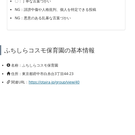
〇：丁寧な言葉づかい
NG：誹謗中傷や人格批判、個人を特定できる投稿
NG：悪意のある乱暴な言葉づかい
ふちしらコスモ保育園の基本情報
名称：ふちしらコスモ保育園
住所：東京都府中市白糸台3丁目44-23
関連URL：
https://otaira.jp/group/view/40