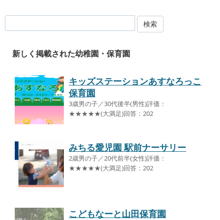
検索
新しく掲載された幼稚園・保育園
キッズステーションあすなろっこ
保育園
3歳男の子／30代後半(男性)評価：
★★★★★(大満足)回答：202
みちる愛児園 駅前ナーサリー
2歳男の子／20代前半(女性)評価：
★★★★★(大満足)回答：202
こどもなーと山田保育園