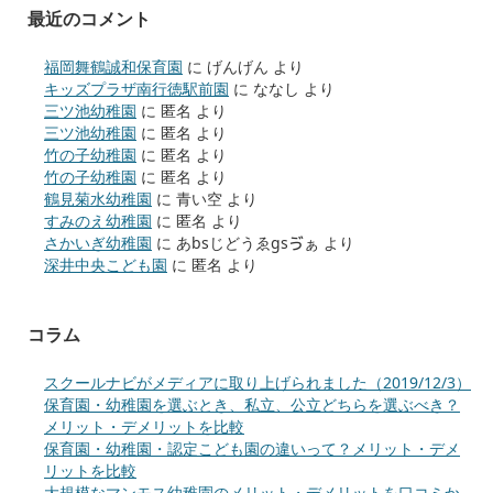
最近のコメント
福岡舞鶴誠和保育園
に
げんげん
より
キッズプラザ南行徳駅前園
に
ななし
より
三ツ池幼稚園
に
匿名
より
三ツ池幼稚園
に
匿名
より
竹の子幼稚園
に
匿名
より
竹の子幼稚園
に
匿名
より
鶴見菊水幼稚園
に
青い空
より
すみのえ幼稚園
に
匿名
より
さかいぎ幼稚園
に
あbsじどうゑgsゔぁ
より
深井中央こども園
に
匿名
より
コラム
スクールナビがメディアに取り上げられました（2019/12/3）
保育園・幼稚園を選ぶとき、私立、公立どちらを選ぶべき？
メリット・デメリットを比較
保育園・幼稚園・認定こども園の違いって？メリット・デメ
リットを比較
大規模なマンモス幼稚園のメリット・デメリットを口コミか