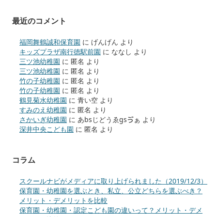
最近のコメント
福岡舞鶴誠和保育園
に
げんげん
より
キッズプラザ南行徳駅前園
に
ななし
より
三ツ池幼稚園
に
匿名
より
三ツ池幼稚園
に
匿名
より
竹の子幼稚園
に
匿名
より
竹の子幼稚園
に
匿名
より
鶴見菊水幼稚園
に
青い空
より
すみのえ幼稚園
に
匿名
より
さかいぎ幼稚園
に
あbsじどうゑgsゔぁ
より
深井中央こども園
に
匿名
より
コラム
スクールナビがメディアに取り上げられました（2019/12/3）
保育園・幼稚園を選ぶとき、私立、公立どちらを選ぶべき？
メリット・デメリットを比較
保育園・幼稚園・認定こども園の違いって？メリット・デメ