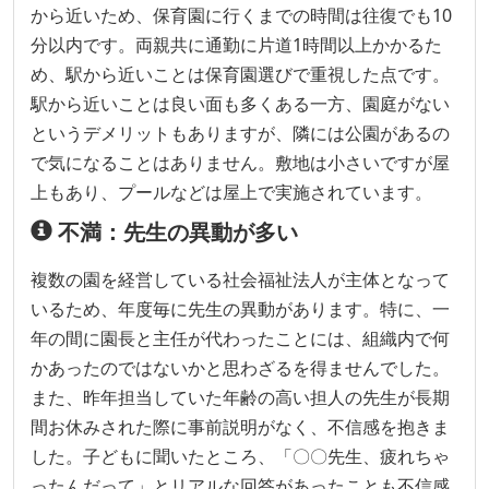
から近いため、保育園に行くまでの時間は往復でも10
分以内です。両親共に通勤に片道1時間以上かかるた
め、駅から近いことは保育園選びで重視した点です。
駅から近いことは良い面も多くある一方、園庭がない
というデメリットもありますが、隣には公園があるの
で気になることはありません。敷地は小さいですが屋
上もあり、プールなどは屋上で実施されています。
不満：先生の異動が多い
複数の園を経営している社会福祉法人が主体となって
いるため、年度毎に先生の異動があります。特に、一
年の間に園長と主任が代わったことには、組織内で何
かあったのではないかと思わざるを得ませんでした。
また、昨年担当していた年齢の高い担人の先生が長期
間お休みされた際に事前説明がなく、不信感を抱きま
した。子どもに聞いたところ、「〇〇先生、疲れちゃ
ったんだって」とリアルな回答があったことも不信感