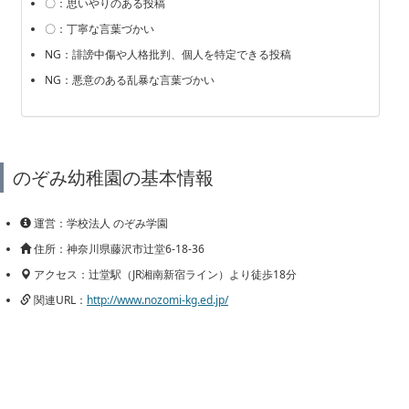
〇：思いやりのある投稿
〇：丁寧な言葉づかい
NG：誹謗中傷や人格批判、個人を特定できる投稿
NG：悪意のある乱暴な言葉づかい
のぞみ幼稚園の基本情報
運営：学校法人 のぞみ学園
住所：神奈川県藤沢市辻堂6-18-36
アクセス：辻堂駅（JR湘南新宿ライン）より徒歩18分
関連URL：
http://www.nozomi-kg.ed.jp/