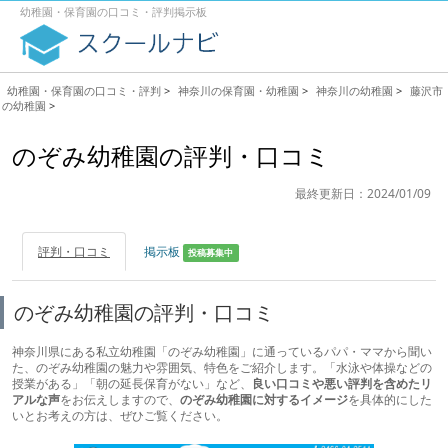
幼稚園・保育園の口コミ・評判掲示板
幼稚園・保育園の口コミ・評判
>
神奈川の保育園・幼稚園
>
神奈川の幼稚園
>
藤沢市
の幼稚園
>
のぞみ幼稚園の評判・口コミ
最終更新日：2024/01/09
評判・口コミ
掲示板
投稿募集中
のぞみ幼稚園の評判・口コミ
神奈川県にある私立幼稚園「のぞみ幼稚園」に通っているパパ・ママから聞い
た、のぞみ幼稚園の魅力や雰囲気、特色をご紹介します。「水泳や体操などの
授業がある」「朝の延長保育がない」など、
良い口コミや悪い評判を含めたリ
アルな声
をお伝えしますので、
のぞみ幼稚園に対するイメージ
を具体的にした
いとお考えの方は、ぜひご覧ください。