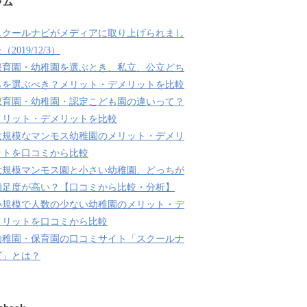
ラム
スクールナビがメディアに取り上げられまし
（2019/12/3）
保育園・幼稚園を選ぶとき、私立、公立どち
らを選ぶべき？メリット・デメリットを比較
保育園・幼稚園・認定こども園の違いって？
メリット・デメリットを比較
大規模なマンモス幼稚園のメリット・デメリ
ットを口コミから比較
大規模マンモス園と小さい幼稚園、どっちが
満足度が高い？【口コミから比較・分析】
小規模で人数の少ない幼稚園のメリット・デ
メリットを口コミから比較
幼稚園・保育園の口コミサイト「スクールナ
ビ」とは？