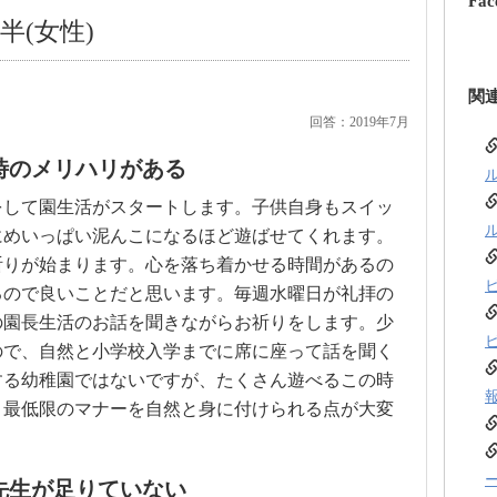
Fac
半(女性)
関
回答：2019年7月
時のメリハリがある
をして園生活がスタートします。子供自身もスイッ
にめいっぱい泥んこになるほど遊ばせてくれます。
祈りが始まります。心を落ち着かせる時間があるの
るので良いことだと思います。毎週水曜日が礼拝の
の園長生活のお話を聞きながらお祈りをします。少
ので、自然と小学校入学までに席に座って話を聞く
する幼稚園ではないですが、たくさん遊べるこの時
、最低限のマナーを自然と身に付けられる点が大変
先生が足りていない