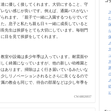
コ
も達に優しく接してくれます。大切にすること、守
ブレない感じが良いです。例えば、通園バスがない
げられます。「親子で一緒に入園するつもりでいて
た
した。息子と私たち親も日々一緒に成長していると
園長先生は挨拶をとても大切にしています。毎朝門
りに目を見て挨拶をしてくれます。
、教室や設備は多少年季は入っています。耐震面や
新しく綺麗になっていますが、他の新しい幼稚園と
分はあります。掃除はよく行き届いているみたいな
う少しリノベーションされるとさらに良くなるので
付属の教会も同じで、待合の部屋などは少し年季を
CW-68026937