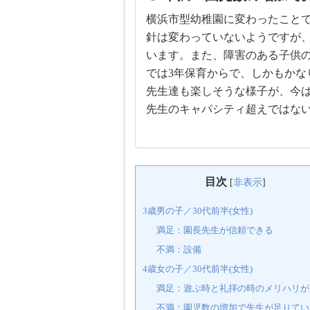
横浜市型幼稚園に変わったことで
針は変わっていないようですが
います。また、障害のある子供の
では3年保育からで、しかもかな
先生達も楽しそうな様子が、今
先生のキャパシティ超えではな
目次
[
非表示
]
3歳男の子／30代前半(女性)
満足：園長先生が信頼できる
不満：設備
4歳女の子／30代前半(女性)
満足：遊ぶ時と礼拝の時のメリハリが
不満：園児数の増加で先生が足りてい