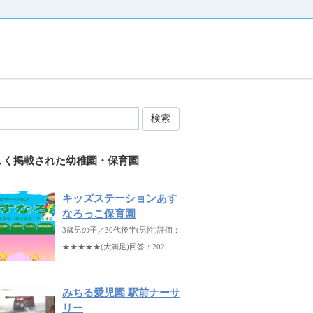
検索
しく掲載された幼稚園・保育園
キッズステーションあす
なろっこ保育園
3歳男の子／30代後半(男性)評価：
★★★★★(大満足)回答：202
みちる愛児園 駅前ナーサ
リー