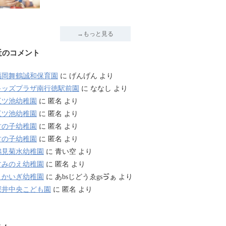
→もっと見る
近のコメント
福岡舞鶴誠和保育園
に
げんげん
より
キッズプラザ南行徳駅前園
に
ななし
より
三ツ池幼稚園
に
匿名
より
三ツ池幼稚園
に
匿名
より
竹の子幼稚園
に
匿名
より
竹の子幼稚園
に
匿名
より
鶴見菊水幼稚園
に
青い空
より
すみのえ幼稚園
に
匿名
より
さかいぎ幼稚園
に
あbsじどうゑgsゔぁ
より
深井中央こども園
に
匿名
より