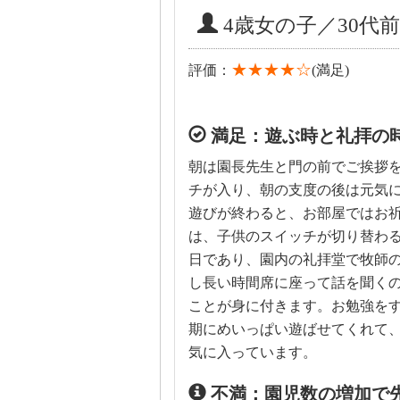
4歳女の子／30代前
★★★★☆
評価：
(満足)
満足：遊ぶ時と礼拝の
朝は園長先生と門の前でご挨拶
チが入り、朝の支度の後は元気
遊びが終わると、お部屋ではお
は、子供のスイッチが切り替わ
日であり、園内の礼拝堂で牧師
し長い時間席に座って話を聞く
ことが身に付きます。お勉強を
期にめいっぱい遊ばせてくれて
気に入っています。
不満：園児数の増加で