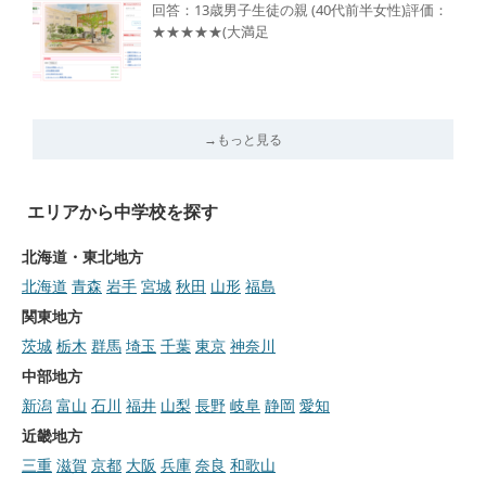
回答：13歳男子生徒の親 (40代前半女性)評価：
★★★★★(大満足
→もっと見る
エリアから中学校を探す
北海道・東北地方
北海道
青森
岩手
宮城
秋田
山形
福島
関東地方
茨城
栃木
群馬
埼玉
千葉
東京
神奈川
中部地方
新潟
富山
石川
福井
山梨
長野
岐阜
静岡
愛知
近畿地方
三重
滋賀
京都
大阪
兵庫
奈良
和歌山