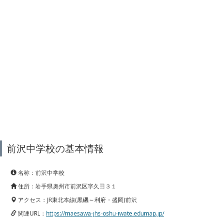
前沢中学校の基本情報
名称：前沢中学校
住所：岩手県奥州市前沢区字久田３１
アクセス：JR東北本線(黒磯～利府・盛岡)前沢
関連URL：
https://maesawa-jhs-oshu-iwate.edumap.jp/