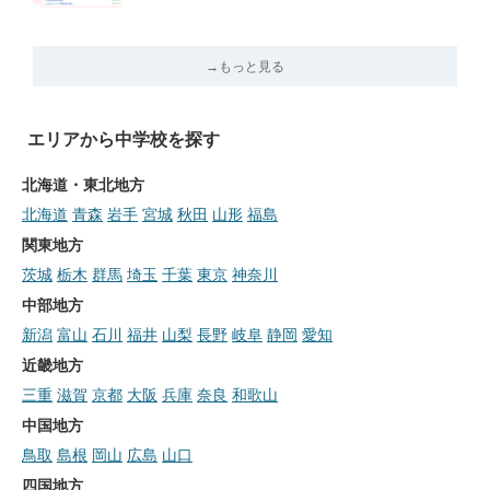
→もっと見る
エリアから中学校を探す
北海道・東北地方
北海道
青森
岩手
宮城
秋田
山形
福島
関東地方
茨城
栃木
群馬
埼玉
千葉
東京
神奈川
中部地方
新潟
富山
石川
福井
山梨
長野
岐阜
静岡
愛知
近畿地方
三重
滋賀
京都
大阪
兵庫
奈良
和歌山
中国地方
鳥取
島根
岡山
広島
山口
四国地方