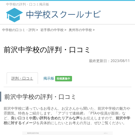
中学校の評判・口コミ掲示板
中学校の口コミ・評判
>
岩手県の中学校
>
奥州市の中学校
>
前沢中学校の評判・口コミ
最終更新日：2023/08/11
評判・口コミ
掲示板
投稿募集中
前沢中学校の評判・口コミ
前沢中学校に通っているお母さん、お父さんから聞いた、前沢中学校の魅力や
雰囲気、特色をご紹介します。「アプリで連絡網」「PTAや役員が面倒」な
ど、
良い口コミや悪い評判を含めたリアルな声
をお伝えしますので、
前沢中学
校に対するイメージ
を具体的にしたいとお考えの方は、ぜひご覧ください。