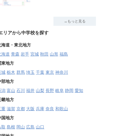
→もっと見る
エリアから中学校を探す
北海道・東北地方
北海道
青森
岩手
宮城
秋田
山形
福島
関東地方
茨城
栃木
群馬
埼玉
千葉
東京
神奈川
中部地方
新潟
富山
石川
福井
山梨
長野
岐阜
静岡
愛知
近畿地方
三重
滋賀
京都
大阪
兵庫
奈良
和歌山
中国地方
鳥取
島根
岡山
広島
山口