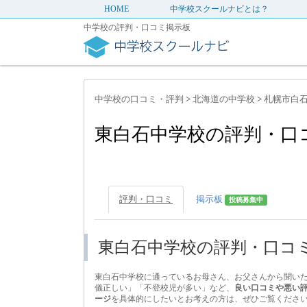
HOME
中学校スクールナビとは？
中学校の評判・口コミ掲示板
中学校の口コミ・評判
>
北海道の中学校
>
札幌市白
東白石中学校の評判・口
評判・口コミ
掲示板
投稿募集中
東白石中学校の評判・口コ
東白石中学校に通っているお母さん、お父さんから聞い
儀正しい」「不登校児が多い」など、
良い口コミや悪い
ージ
を具体的にしたいとお考えの方は、ぜひご覧くださ