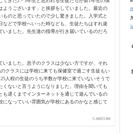
てきた2・3年生と思われる生徒たちが新1年生の保
はようございます」と挨拶をしていました。最近の
いものと思っていたので少し驚きました。入学式と
日などで学校へいった時なども、生徒たちはすれ違
ていました。先生達の指導が行き届いているのだろ
ていました。息子のクラスは少ない方ですが、それ
他のクラスには学校に来ても保健室で過ごす生徒もい
25人程の生徒のうち半数が学校に来ていないそうで
たくないと言うようになりました。理由を聞いても
とも遅くまでインターネットを通じて遊んでいるの
校になっていい雰囲気が学校にあるのかなと感じて
C-66921360