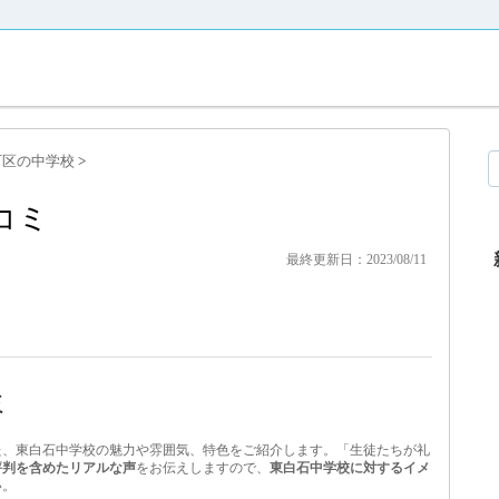
石区の中学校
>
コミ
最終更新日：2023/08/11
ミ
た、東白石中学校の魅力や雰囲気、特色をご紹介します。「生徒たちが礼
評判を含めたリアルな声
をお伝えしますので、
東白石中学校に対するイメ
い。