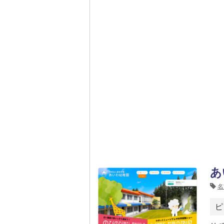
あ
名
ピ