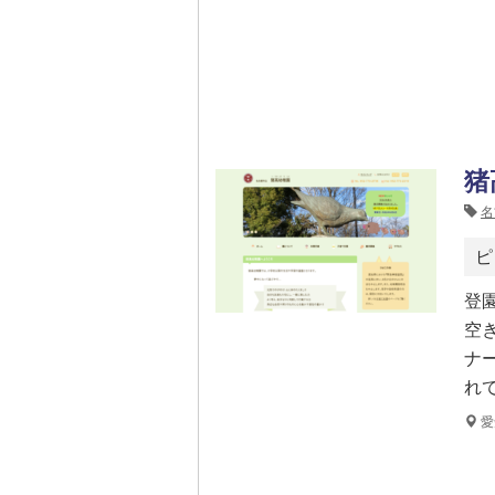
猪
名
ピ
登
空
ナ
れ
愛