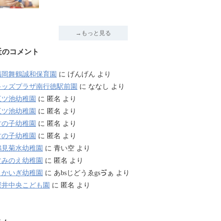
→もっと見る
近のコメント
福岡舞鶴誠和保育園
に
げんげん
より
キッズプラザ南行徳駅前園
に
ななし
より
三ツ池幼稚園
に
匿名
より
三ツ池幼稚園
に
匿名
より
竹の子幼稚園
に
匿名
より
竹の子幼稚園
に
匿名
より
鶴見菊水幼稚園
に
青い空
より
すみのえ幼稚園
に
匿名
より
さかいぎ幼稚園
に
あbsじどうゑgsゔぁ
より
深井中央こども園
に
匿名
より