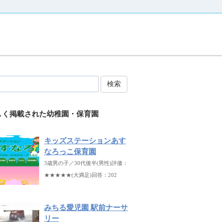
検索
しく掲載された幼稚園・保育園
キッズステーションあす
なろっこ保育園
3歳男の子／30代後半(男性)評価：
★★★★★(大満足)回答：202
みちる愛児園 駅前ナーサ
リー