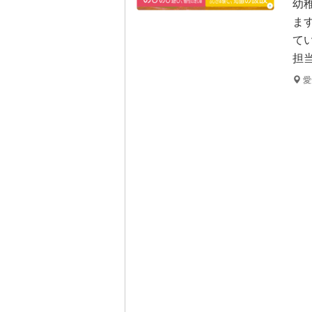
幼
ま
て
担
愛