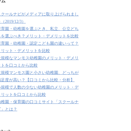
ラム
スクールナビがメディアに取り上げられまし
（2019/12/3）
保育園・幼稚園を選ぶとき、私立、公立どち
らを選ぶべき？メリット・デメリットを比較
保育園・幼稚園・認定こども園の違いって？
メリット・デメリットを比較
大規模なマンモス幼稚園のメリット・デメリ
ットを口コミから比較
大規模マンモス園と小さい幼稚園、どっちが
満足度が高い？【口コミから比較・分析】
小規模で人数の少ない幼稚園のメリット・デ
メリットを口コミから比較
幼稚園・保育園の口コミサイト「スクールナ
ビ」とは？