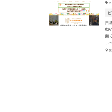
名
ピ
日
動
面
し
愛