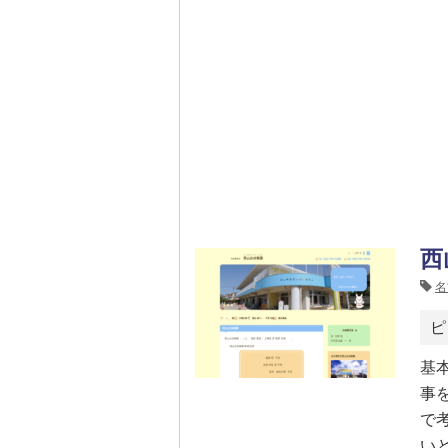
西
名
ピ
基
事
で
い