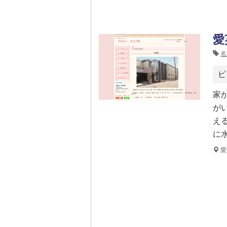
愛
名
ピ
家
が
え
に
愛