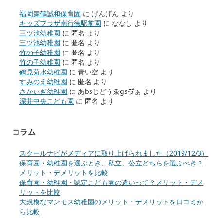
福岡舞鶴誠和保育園
に
げんげん
より
キッズプラザ南行徳駅前園
に
ななし
より
三ツ池幼稚園
に
匿名
より
三ツ池幼稚園
に
匿名
より
竹の子幼稚園
に
匿名
より
竹の子幼稚園
に
匿名
より
鶴見菊水幼稚園
に
青い空
より
すみのえ幼稚園
に
匿名
より
さかいぎ幼稚園
に
あbsじどうゑgsゔぁ
より
深井中央こども園
に
匿名
より
コラム
スクールナビがメディアに取り上げられました（2019/12/3）
保育園・幼稚園を選ぶとき、私立、公立どちらを選ぶべき？
メリット・デメリットを比較
保育園・幼稚園・認定こども園の違いって？メリット・デメ
リットを比較
大規模なマンモス幼稚園のメリット・デメリットを口コミか
ら比較