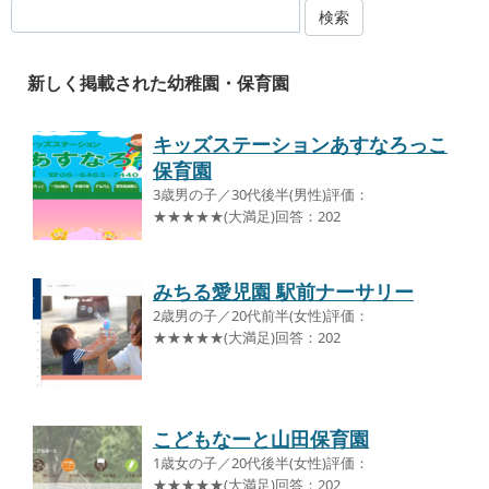
検索
新しく掲載された幼稚園・保育園
キッズステーションあすなろっこ
保育園
3歳男の子／30代後半(男性)評価：
★★★★★(大満足)回答：202
みちる愛児園 駅前ナーサリー
2歳男の子／20代前半(女性)評価：
★★★★★(大満足)回答：202
こどもなーと山田保育園
1歳女の子／20代後半(女性)評価：
★★★★★(大満足)回答：202