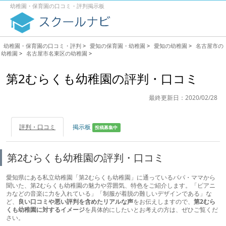
幼稚園・保育園の口コミ・評判掲示板
幼稚園・保育園の口コミ・評判
>
愛知の保育園・幼稚園
>
愛知の幼稚園
>
名古屋市の
幼稚園
>
名古屋市名東区の幼稚園
>
第2むらくも幼稚園の評判・口コミ
最終更新日：2020/02/28
評判・口コミ
掲示板
投稿募集中
第2むらくも幼稚園の評判・口コミ
愛知県にある私立幼稚園「第2むらくも幼稚園」に通っているパパ・ママから
聞いた、第2むらくも幼稚園の魅力や雰囲気、特色をご紹介します。「ピアニ
カなどの音楽に力を入れている」「制服が着脱の難しいデザインである」な
ど、
良い口コミや悪い評判を含めたリアルな声
をお伝えしますので、
第2むら
くも幼稚園に対するイメージ
を具体的にしたいとお考えの方は、ぜひご覧くだ
さい。